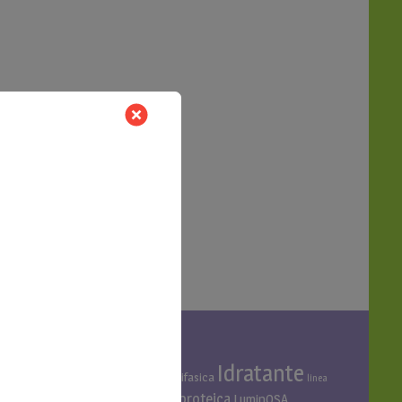
TAG PRODOTTO
Idratante
Acido ialuronico
Bifasica
Bava di lumaca
linea
linea cani
Linea proteica
Linea al miglio
LuminOSA