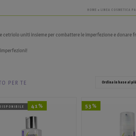
HOME
»
LINEA COSMETICA PA
o e cetriolo uniti insieme per combattere le imperfezione e donare f
imperfezioni!
TO PER TE
41%
53%
DISPONIBILE