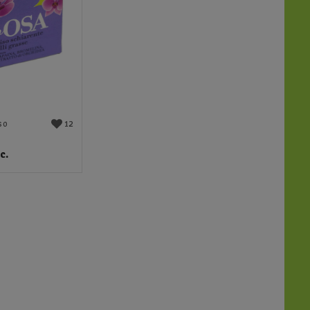
12
so
c.