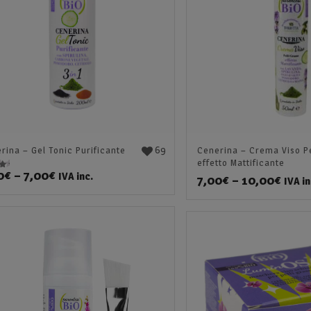
69
rina – Gel Tonic Purificante
Cenerina – Crema Viso Pe
effetto Mattificante
0
€
–
7,00
€
IVA inc.
7,00
€
–
10,00
€
IVA in
5