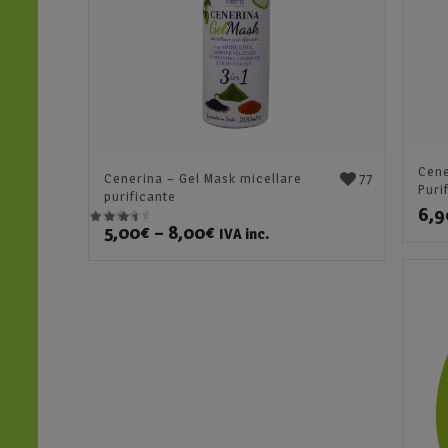
Cene
77
Cenerina – Gel Mask micellare
Puri
purificante
6,9
5,00
€
–
8,00
€
IVA inc.
Valutato
4.00
su
5