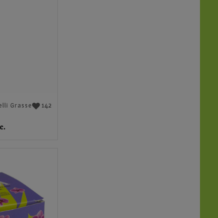
142
lli Grasse
c.