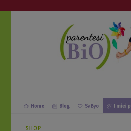
info@parentesibio.it
Apri anche tu una Parentesi Bio nella
Home
Blog
SaByo
I miei 
SHOP