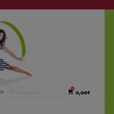
Login
Ricerca
prodotti
0,00
€
ti