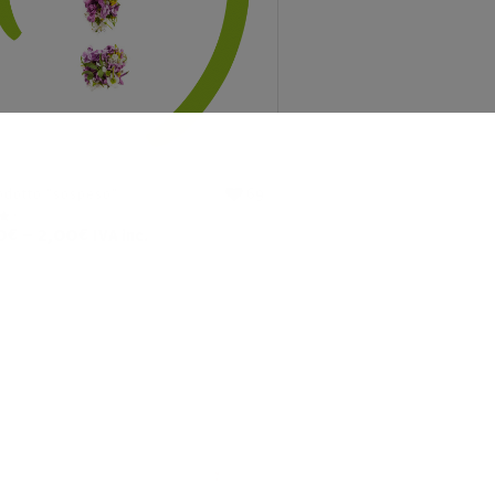
69
rodotto “sospeso”
0
€
–
2,00
€
IVA inc.
5
I PRODOTTI PIÙ VOTATI DA VOI
SITO
Tranqui Fanghi -
menticata
fango anticellulite
all'argilla verde
t