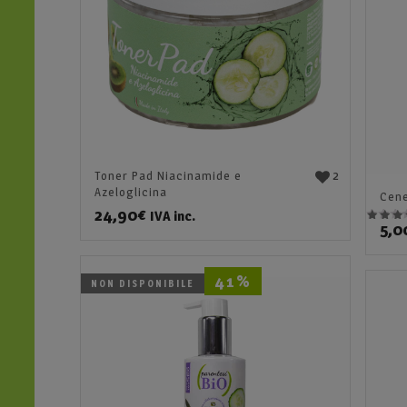
2
Toner Pad Niacinamide e
Azeloglicina
Cene
24,90
€
IVA inc.
5,0
Valutato
5.00
su 
41%
NON DISPONIBILE