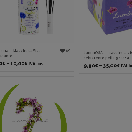
89
rina – Maschera Viso
LuminOSA – maschera vi
ficante
schiarente pelle grassa
0
€
–
10,00
€
IVA inc.
9,90
€
–
35,00
€
IVA in