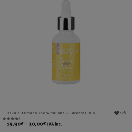
128
Bava di Lumaca 100% italiana – Parentesi Bio
19,90
€
–
30,00
€
IVA inc.
Valutato
4.89
su 5