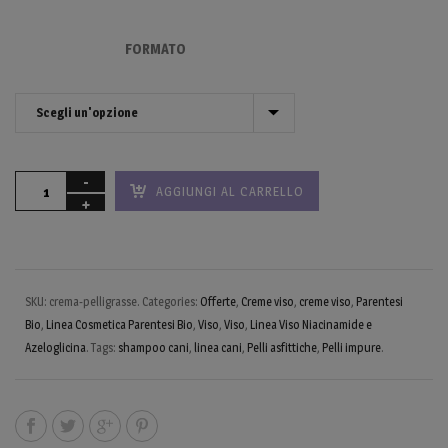
FORMATO
AGGIUNGI AL CARRELLO
SKU:
crema-pelligrasse
.
Categories:
Offerte
,
Creme viso
,
creme viso
,
Parentesi
Bio
,
Linea Cosmetica Parentesi Bio
,
Viso
,
Viso
,
Linea Viso Niacinamide e
Azeloglicina
.
Tags:
shampoo cani
,
linea cani
,
Pelli asfittiche
,
Pelli impure
.