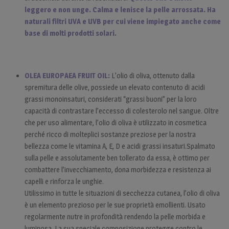
leggero e non unge.
Calma e lenisce la pelle arrossata. Ha
naturali filtri UVA e UVB per cui viene impiegato anche come
base di molti prodotti solari.
OLEA EUROPAEA FRUIT OIL:
L’olio di oliva, ottenuto dalla
spremitura delle olive, possiede un elevato contenuto di acidi
grassi monoinsaturi, considerati “grassi buoni” per la loro
capacità di contrastare l’eccesso di colesterolo nel sangue. Oltre
che per uso alimentare, l’olio di oliva è utilizzato in cosmetica
perché ricco di molteplici sostanze preziose per la nostra
bellezza come le vitamina A, E, D e acidi grassi insaturi.Spalmato
sulla pelle e assolutamente ben tollerato da essa, è ottimo per
combattere l’invecchiamento, dona morbidezza e resistenza ai
capelli e rinforza le unghie.
Utilissimo in tutte le situazioni di secchezza cutanea, l’olio di oliva
è un elemento prezioso per le sue proprietà emollienti. Usato
regolarmente nutre in profondità rendendo la pelle morbida e
luminosa. La sua speciale composizione protegge contro le