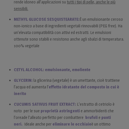
rende idoneo all’applicazioni su
tutti i tipi di pelle, anche le più
sensibili.
METHYL GLUCOSE SESQUISTEARATE:
È un emulsionante ceroso
non-ionico a base di ingredienti vegetali rinnovabili (PEG free). Ha
un’elevata compatibilità con attivi ed estratti. Le emulsioni
ottenute sono stabili e resistono anche agli sbalzi di temperatura.
100% vegetale
CETYL ALCOHOL: emulsionante, emoliente
GLYCERIN:
la glicerina (vegetale) è un umettante, cioè trattiene
l’acqua ed aumenta l’
effetto idratante del composto in cui è
inerito
CUCUMIS SATIVUS FRUIT EXTRACT:
L’estratto di cetriolo è
noto per le sue
proprietà astringenti
e ammorbidenti che
l’oreade l’alleato perfetto per combattere
brufoli
e
punti
neri.
Ideale anche per
eliminare le occhiaie
è un ottimo