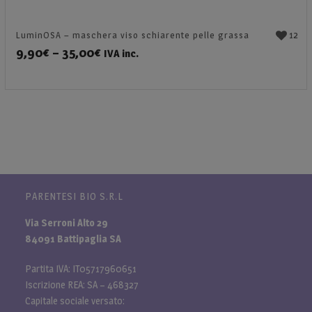
12
LuminOSA – maschera viso schiarente pelle grassa
9,90
€
–
35,00
€
IVA inc.
PARENTESI BIO S.R.L
Via Serroni Alto 29
84091 Battipaglia SA
Partita IVA: IT05717960651
Iscrizione REA: SA – 468327
Capitale sociale versato: