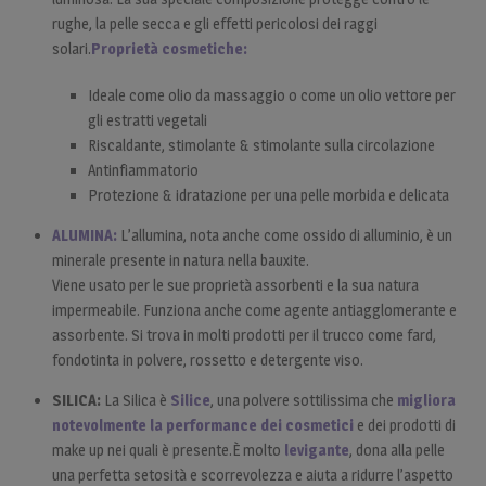
rughe, la pelle secca e gli effetti pericolosi dei raggi
solari.
Proprietà cosmetiche:
Ideale come olio da massaggio o come un olio vettore per
gli estratti vegetali
Riscaldante, stimolante & stimolante sulla circolazione
Antinfiammatorio
Protezione & idratazione per una pelle morbida e delicata
ALUMINA:
L’allumina, nota anche come ossido di alluminio, è un
minerale presente in natura nella bauxite.
Viene usato per le sue proprietà assorbenti e la sua natura
impermeabile. Funziona anche come agente antiagglomerante e
assorbente. Si trova in molti prodotti per il trucco come fard,
fondotinta in polvere, rossetto e detergente viso.
SILICA:
La Silica è
Silice
, una polvere sottilissima che
migliora
notevolmente la performance dei cosmetici
e dei prodotti di
make up nei quali è presente.È molto
levigante
, dona alla pelle
una perfetta setosità e scorrevolezza e aiuta a ridurre l’aspetto