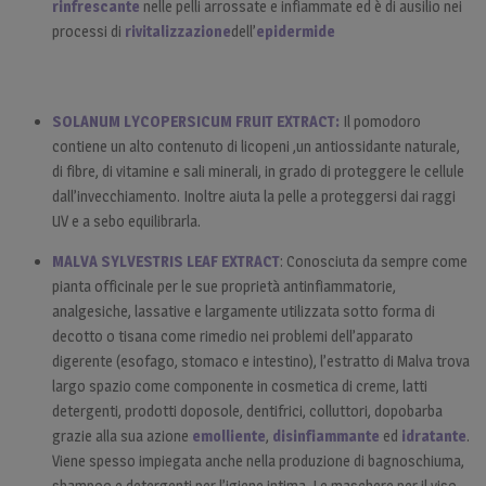
rinfrescante
nelle pelli arrossate e infiammate ed è di ausilio nei
processi di
rivitalizzazione
dell’
epidermide
SOLANUM LYCOPERSICUM FRUIT EXTRACT:
Il pomodoro
contiene un alto contenuto di licopeni ,un antiossidante naturale,
di fibre, di vitamine e sali minerali, in grado di proteggere le cellule
dall’invecchiamento. Inoltre aiuta la pelle a proteggersi dai raggi
UV e a sebo equilibrarla.
MALVA SYLVESTRIS LEAF EXTRACT
: Conosciuta da sempre come
pianta officinale per le sue proprietà antinfiammatorie,
analgesiche, lassative e largamente utilizzata sotto forma di
decotto o tisana come rimedio nei problemi dell’apparato
digerente (esofago, stomaco e intestino), l’estratto di Malva trova
largo spazio come componente in cosmetica di creme, latti
detergenti, prodotti doposole, dentifrici, colluttori, dopobarba
grazie alla sua azione
emolliente
,
disinfiammante
ed
idratante
.
Viene spesso impiegata anche nella produzione di bagnoschiuma,
shampoo e detergenti per l’igiene intima. Le maschere per il viso