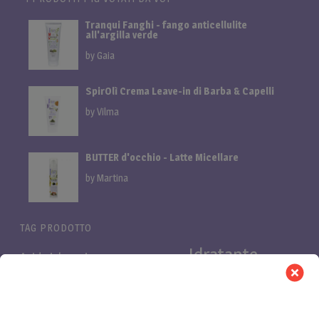
Tranqui Fanghi - fango anticellulite
all'argilla verde
by Gaia
SpirOlì Crema Leave-in di Barba & Capelli
by Vilma
BUTTER d'occhio - Latte Micellare
by Martina
TAG PRODOTTO
Idratante
Acido ialuronico
Bifasica
Bava di lumaca
linea
linea cani
Linea proteica
Linea al miglio
LuminOSA
Pelli
Nutriente
Niacinamide e Azeloglicina
PB Pro
Pelli
asfittiche
Pelli impure