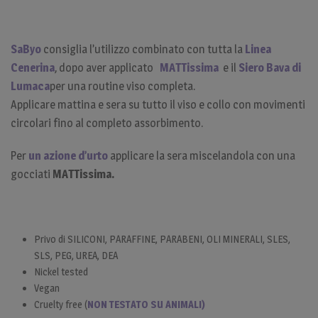
SaByo
consiglia l’utilizzo combinato con tutta la
Linea
Cenerina
, dopo aver applicato
MATTissima
e il
Siero Bava di
Lumaca
per una routine viso completa.
Applicare mattina e sera su tutto il viso e collo con movimenti
circolari fino al completo assorbimento.
Per
un azione d’urto
applicare la sera miscelandola con una
gocciati
MATTissima.
Privo di SILICONI, PARAFFINE, PARABENI, OLI MINERALI, SLES,
SLS, PEG, UREA, DEA
Nickel tested
Vegan
Cruelty free (
NON TESTATO SU ANIMALI)