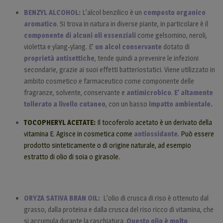
BENZYL ALCOHOL:
L’alcol benzilico è un
composto organico
aromatico
. Si trova in natura in diverse piante, in particolare è il
componente di alcuni oli essenziali
come gelsomino, neroli,
violetta e ylang-ylang. E’
un alcol conservante
dotato di
proprietà antisettiche
, tende quindi a prevenire le infezioni
secondarie, grazie ai suoi effetti batteriostatici. Viene utilizzato in
ambito cosmetico e farmaceutico come componente delle
fragranze, solvente, conservante e
antimicrobico
.
E’ altamente
tollerato a livello cutaneo
, con un basso
impatto ambientale.
TOCOPHERYL ACETATE:
Il tocoferolo acetato è un derivato della
vitamina E. Agisce in cosmetica come
antiossidante
. Può essere
prodotto sinteticamente o di origine naturale, ad esempio
estratto di olio di soia o girasole.
ORYZA SATIVA BRAN OIL:
L’olio di crusca di riso è ottenuto dal
grasso, dalla proteina e dalla crusca del riso ricco di vitamina, che
si accumula durante la raschiatura.
Questo olio è molto