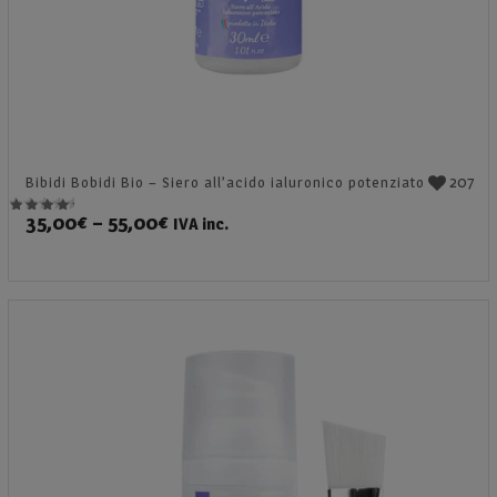
207
Bibidi Bobidi Bio – Siero all’acido ialuronico potenziato
35,00
€
–
55,00
€
IVA inc.
Valutato
4.92
su 5