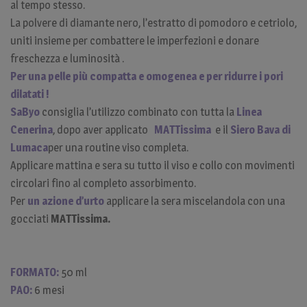
al tempo stesso.
La polvere di diamante nero, l’estratto di pomodoro e cetriolo,
uniti insieme per combattere le imperfezioni e donare
freschezza e luminosità .
Per una pelle più compatta e omogenea e per ridurre i pori
dilatati !
SaByo
consiglia l’utilizzo combinato con tutta la
Linea
Cenerina
, dopo aver applicato
MATTissima
e il
Siero Bava di
Lumaca
per una routine viso completa.
Applicare mattina e sera su tutto il viso e collo con movimenti
circolari fino al completo assorbimento.
Per
un azione d’urto
applicare la sera miscelandola con una
gocciati
MATTissima.
FORMATO:
50 ml
PAO:
6 mesi