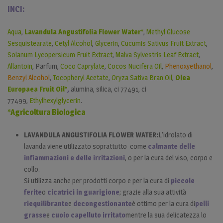
INCI:
Aqua
,
Lavandula Angustifolia Flower Water*
,
Methyl Glucose
Sesquistearate
,
Cetyl Alcohol
,
Glycerin
,
Cucumis Sativus Fruit Extract
,
Solanum Lycopersicum Fruit Extract
,
Malva Sylvestris Leaf Extract
, ​
Allantoin
, Parfum,
Coco Caprylate
,
Cocos Nucifera Oil
,
Phenoxyethanol
,
Benzyl Alcohol
,
Tocopheryl Acetate
,
Oryza Sativa Bran Oil
,
Olea
Europaea Fruit Oil*
,
alumina, silica, ci 77491, ci
77499,
Ethylhexylglycerin
.
*Agricoltura Biologica
LAVANDULA ANGUSTIFOLIA FLOWER WATER:
L’idrolato di
lavanda viene utilizzato soprattutto come
calmante delle
infiammazioni e delle irritazioni
, o per la cura del viso, corpo e
collo.
Si utilizza anche per prodotti corpo e per la cura di
piccole
ferite
o
cicatrici in guarigione
; grazie alla sua attività
riequilibrante
e
decongestionante
è ottimo per la cura di
pelli
grasse
e
cuoio capelluto irritato
mentre la sua delicatezza lo