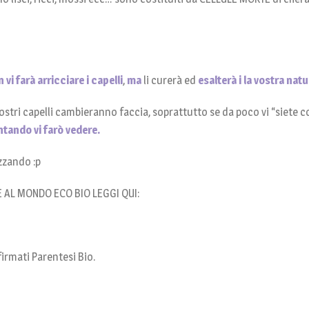
 vi farà arricciare i capelli
,
ma
li curerà ed
esalterà i la vostra nat
stri capelli cambieranno faccia, soprattutto se da poco vi “siete c
tando vi farò vedere.
zzando :p
 AL MONDO ECO BIO LEGGI QUI:
 firmati Parentesi Bio.