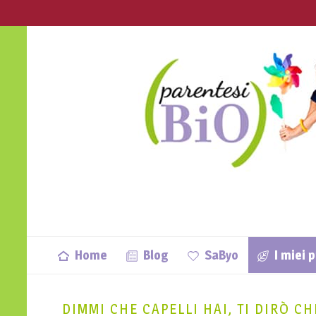
info@parentesibio.it
Apri anche tu una Parentesi Bio nella
Home
Blog
SaByo
I miei 
DIMMI CHE CAPELLI HAI, TI DIRÒ C