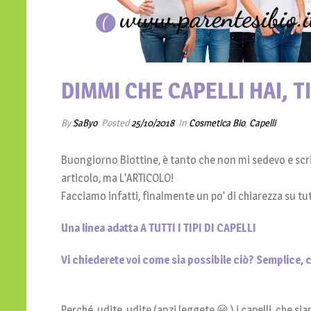
DIMMI CHE CAPELLI HAI, 
By
SaByo
Posted
25/10/2018
In
Cosmetica Bio
,
Capelli
Buongiorno Biottine, è tanto che non mi sedevo e scri
articolo, ma L’ARTICOLO!
Facciamo infatti, finalmente un po’ di chiarezza su tutt
Una linea adatta A TUTTI I TIPI DI CAPELLI
Vi chiederete voi come sia possibile ciò? Semplice, 
Perché, udite, udite (anzi leggete 😀 ) i capelli, che s