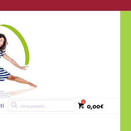
Login
Ricerca
prodotti
0,00
€
ti