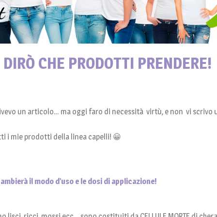
TI DIRÒ CHE PRODOTTI PRENDERE!
vevo un articolo… ma oggi faro di necessità virtù, e non vi scrivo
i i mie prodotti della linea capelli! 😀
cambierà il modo d’uso e le dosi di applicazione!
iano lisci, ricci, mossi ecc… sono costituiti da CELLULE MORTE di chera