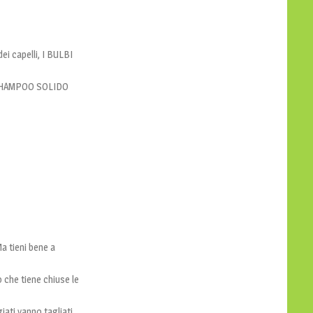
ei capelli, I BULBI
, SHAMPOO SOLIDO
Ma tieni bene a
 che tiene chiuse le
ati vanno tagliati.