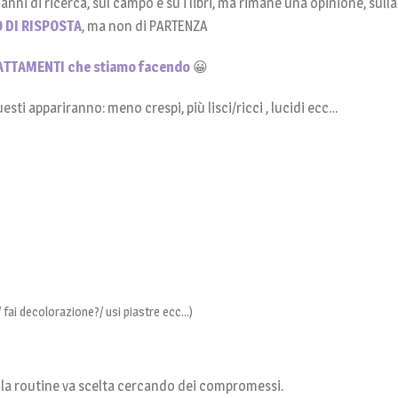
i anni di ricerca, sul campo e su i libri, ma rimane una opinione, sull
 DI RISPOSTA
, ma non di PARTENZA
ATTAMENTI che stiamo facendo
😀
uesti appariranno: meno crespi, più lisci/ricci , lucidi ecc…
/ fai decolorazione?/ usi piastre ecc…)
e la routine va scelta cercando dei compromessi.