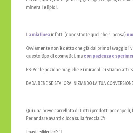
minerali e lipidi.
La mia linea
infatti (nonostante quel che si pensa)
non
Ovviamente non è detto che già dal primo lavaggio i vo
questo tipo di cosmetici, ma
con pazienza e sperimen
PS: Per le pozione magiche e i miracoli ci stiamo attre
BADA BENE SE STAI ORA INIZIANDO LA TUA CONVERSIONE
Qui una breve carrellata di tutti i prodotti per capelli,
Per andare avanti clicca sulla freccia 😉
[masterslider id=”1″]