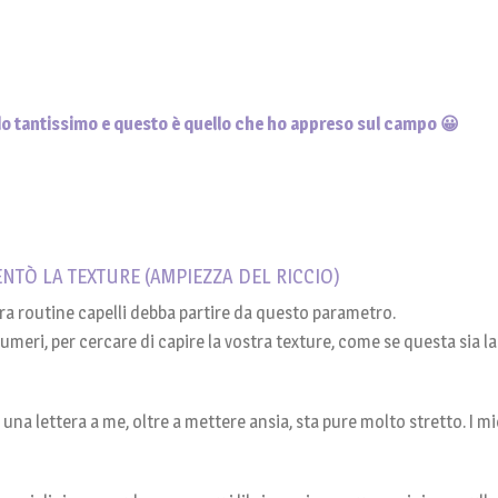
do tantissimo e questo è quello che ho appreso sul campo 😀
ENTÒ LA TEXTURE (AMPIEZZA DEL RICCIO)
stra routine capelli debba partire da questo parametro.
e i numeri, per cercare di capire la vostra texture, come se questa sia 
 una lettera a me, oltre a mettere ansia, sta pure molto stretto. I mi