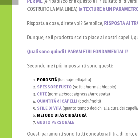
PER ME
(e ribadisco che questo è il risultato di divers
COSTRUITO LA MIA LINEA)
la TEXTURE è UN PARAMETRO
Risposta a cosa, direte voi? Semplice,
RISPOSTA AI TR
Dunque, se il prodotto scelto piace ai nostri capelli, q
Quali sono quindi I PARAMETRI FONDAMENTALI?
Secondo me i più impostanti sono questi:
POROSITÁ
(bassa/media/alta)
SPESSORE FUSTO
(sottile/normale/doppio)
CUTE
(normale/secca/grassa/arrossata)
QUANTITÁ di CAPELLI
(pochi/molti)
STILE DI VITA
(quanto tempo dedichi alla cura dei capelli
METODO DI ASCIUGATURA
GUSTO PERSONALE
Questi paramenti sono tutti concatenati tra di loro, 