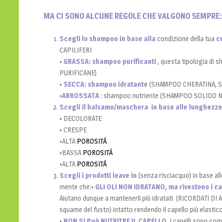
MA CI SONO ALCUNE REGOLE CHE VALGONO SEMPRE:
Scegli lo shampoo in base alla
condizione della tua
c
CAPILIFERI
•
GRASSA:
shampoo purificanti
, questa tipologia d
PURIFICANE)
•
SECCA: shampoo idratante
(SHAMPOO CHERATINA, 
•
ARROSSATA
: shampoo nutriente (SHAMPOO SOLIDO 
Scegli il balsamo/maschera in base alle lunghezz
• DECOLORATE
• CRESPE
•ALTA
POROSITÁ
•BASSA
POROSITÁ
•ALTA
POROSITÁ
Scegli i prodotti leave in
(senza risciacquo) in base allo
mente che:•
GLI OLI NON IDRATANO, ma rivestono i cape
Aiutano dunque a mantenerli più idratati (RICORDATI DI A
squame del fusto) intatto rendendo il capello più elastico
•
NON SI Può NUTRITRE IL CAPELLO
. I capelli sono co