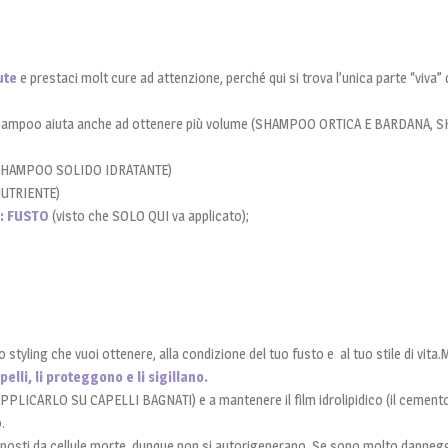
ute
e prestaci molt cure ad attenzione, perché qui si trova l’unica parte “viva” d
i shampoo aiuta anche ad ottenere più volume (SHAMPOO ORTICA E BARDANA
SHAMPOO SOLIDO IDRATANTE)
NUTRIENTE)
e: FUSTO
(visto che SOLO QUI va applicato);
 styling che vuoi ottenere, alla condizione del tuo fusto e al tuo stile di vita.
lli, li proteggono e li sigillano.
PPLICARLO SU CAPELLI BAGNATI) e a mantenere il film idrolipidico (il cemento
.
mposti da cellule morte, dunque non si autorigenerano. Se sono molto danneggi