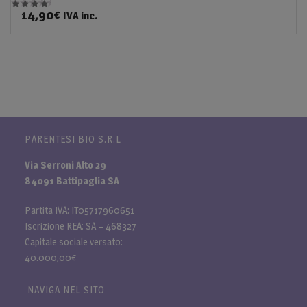
14,90
€
IVA inc.
Valutato
5.00
su 5
PARENTESI BIO S.R.L
Via Serroni Alto 29
84091 Battipaglia SA
Partita IVA: IT05717960651
Iscrizione REA: SA – 468327
Capitale sociale versato:
40.000,00€
NAVIGA NEL SITO