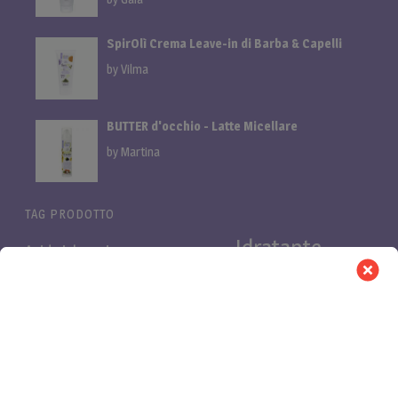
SpirOlì Crema Leave-in di Barba & Capelli
by Vilma
BUTTER d'occhio - Latte Micellare
by Martina
TAG PRODOTTO
Idratante
Acido ialuronico
Bifasica
Bava di lumaca
linea
linea cani
Linea proteica
Linea al miglio
LuminOSA
Pelli
Nutriente
Niacinamide e Azeloglicina
PB Pro
Pelli
asfittiche
Pelli impure
secche
Purificante
Retinolo
proteica
Vitamina C
Rinforzante
shampoo cani