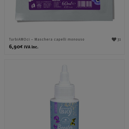
31
TurbiAMOci – Maschera capelli monouso
6,90
€
IVA inc.