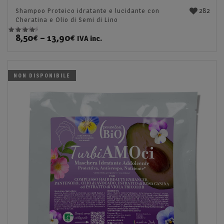
282
Shampoo Proteico idratante e lucidante con
Cheratina e Olio di Semi di Lino
8,50
€
–
13,90
€
IVA inc.
Valutato
5.00
su 5
NON DISPONIBILE