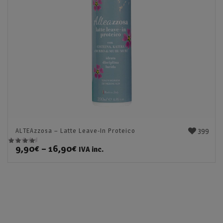
399
ALTEAzzosa – Latte Leave-In Proteico
9,90
€
–
16,90
€
IVA inc.
Valutato
4.70
su 5