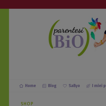
info@parentesibio.it
Apri anche tu una Parentesi Bio nella
Home
Blog
SaByo
I miei 
SHOP