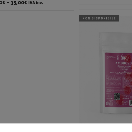
0
€
–
35,00
€
IVA inc.
NON DISPONIBILE