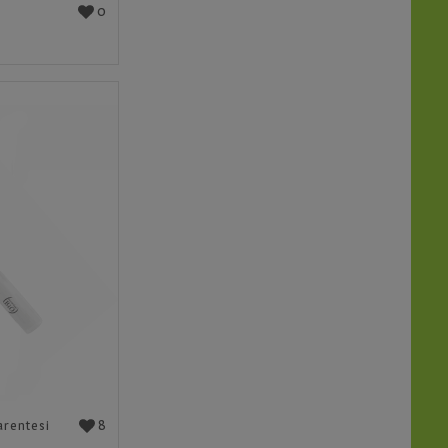
0
o
8
arentesi