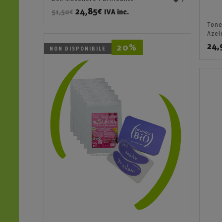
24,85
€
IVA inc.
51,50
€
Tone
Azel
24,
20%
NON DISPONIBILE