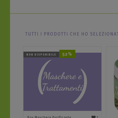
TUTTI I PRODOTTI CHE HO SELEZIONA
52%
NON DISPONIBILE
7
Box Maschere Purificante