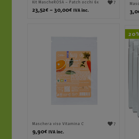
7
Kit MascheROSA – Patch occhi 6x
Masc
23,52
€
–
30,00
€
IVA inc.
3,0
20
7
Maschera viso Vitamina C
9,90
€
IVA inc.