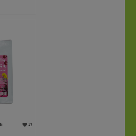
13
hi