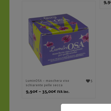
9,9
5
LuminOSA – maschera viso
schiarente pelle secca
9,90
€
–
35,00
€
IVA inc.