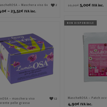
5,00
€
2
IVA inc.
MascheROSA – Maschera viso 6x
10,00
€
40
€
–
23,52
€
IVA inc.
NON DISPONIBILE
MascheROSA – Patch occ
12
nOSA – maschera viso
arente pelle grassa
4,90
€
IVA inc.