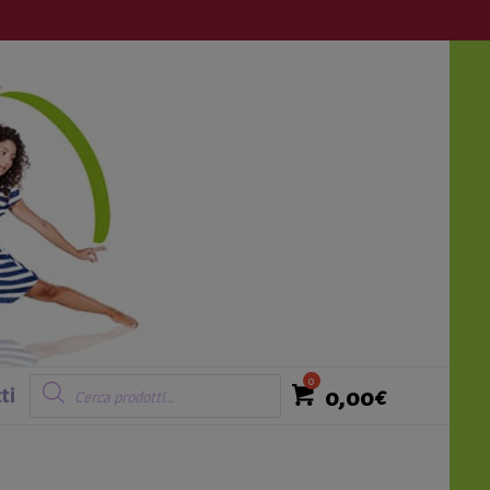
Login
Ricerca
prodotti
0,00
€
ti