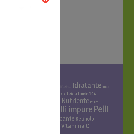
106
so
TAG PRODOTTO
Idratante
Acido ialuronico
Bifasica
Bava di lumaca
linea
linea cani
Linea proteica
Linea al miglio
LuminOSA
Nutriente
Niacinamide e Azeloglicina
PB Pro
Pelli
Pelli asfittiche
Pelli impure
secche
Purificante
Retinolo
proteica
Vitamina C
Rinforzante
shampoo cani