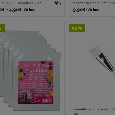
9
Maschera viso al retinol
heROSA – Maschera viso
9,90
€
0
€
–
4,90
€
IVA inc.
IVA inc.
50%
%
Pennello angolato viso P
Bio