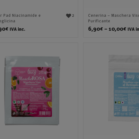
2
Cenerina – Maschera Vis
r Pad Niacinamide e
Purificante
oglicina
6,90
€
–
10,00
€
90
€
IVA i
IVA inc.