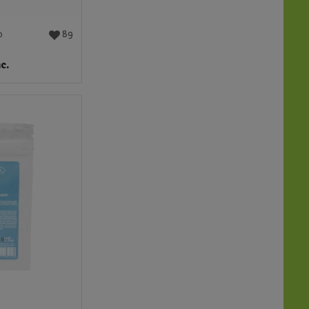
89
o
nc.