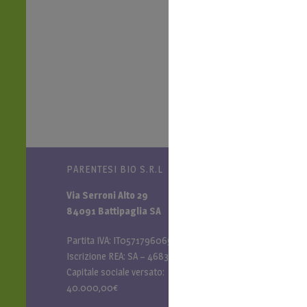
PARENTESI BIO S.R.L
NAVIGA NEL 
Via Serroni Alto 29
Password di
84091 Battipaglia SA
Il mio accoun
Spedizioni e
Partita IVA: IT05717960651
Termini e Con
Iscrizione REA: SA – 468327
Informativa P
Capitale sociale versato:
Rivenditori P
40.000,00€
Diventa riven