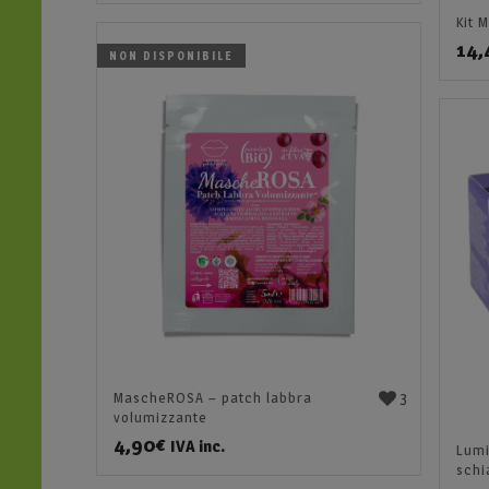
Kit 
14,
NON DISPONIBILE
3
MascheROSA – patch labbra
volumizzante
4,90
€
IVA inc.
Lumi
schi