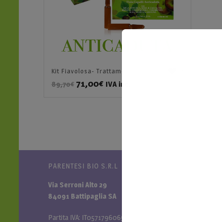
18
Kit Fiavolosa- Trattamento d’urto
71,00
€
IVA inc.
89,70
€
PARENTESI BIO S.R.L
NAVIGA NEL 
Via Serroni Alto 29
Password di
84091 Battipaglia SA
Il mio accoun
Spedizioni e
Partita IVA: IT05717960651