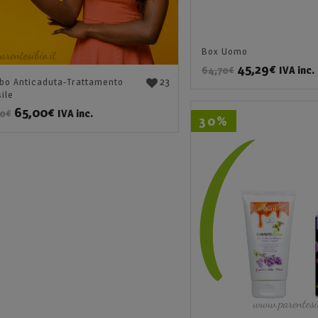
Box Uomo
45,29
€
IVA inc.
64,70
€
23
o Anticaduta-Trattamento
ile
65,00
€
IVA inc.
70
€
30%