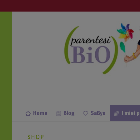
info@parentesibio.it
Apri anche tu una Parentesi Bio nella
Home
Blog
SaByo
I miei 
SHOP