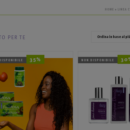
HOME
»
LINEA 
TO PER TE
35%
30
DISPONIBILE
NON DISPONIBILE