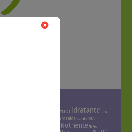
29
TAG PRODOTTO
Idratante
Acido ialuronico
Bifasica
Bava di lumaca
linea
linea cani
Linea proteica
Linea al miglio
LuminOSA
Nutriente
Niacinamide e Azeloglicina
PB Pro