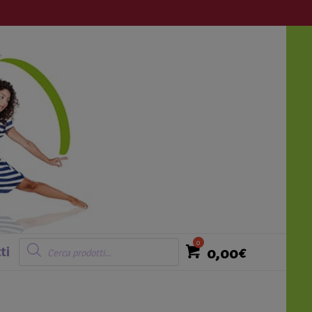
Login
Ricerca
prodotti
0,00
€
ti