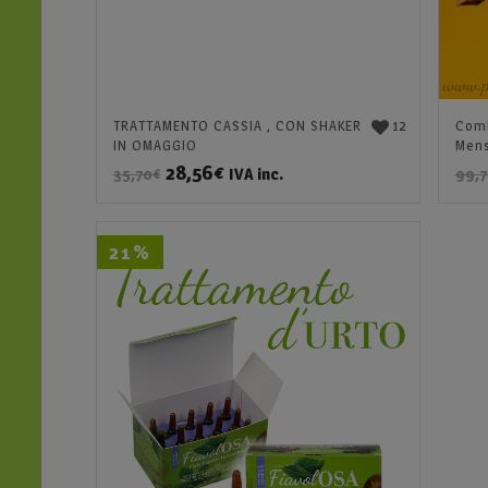
12
TRATTAMENTO CASSIA , CON SHAKER
Comb
IN OMAGGIO
Mens
28,56
€
IVA inc.
35,70
€
99,
21%