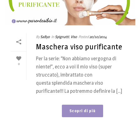
By
SaByo
In
Spignatti
,
Viso
Posted
20/10/2014
Maschera viso purificante
Per la serie: “Non abbiamo vergogna di
0
niente!”, ecco a voi il mio viso (super
struccato), imbrattato con
questa splendida maschera viso
purificante!!! La potremmo definire la [...]
Scopri di più