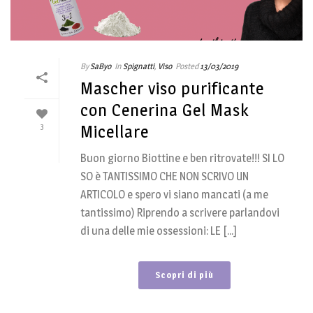
By
SaByo
In
Spignatti
,
Viso
Posted
13/03/2019
Mascher viso purificante
con Cenerina Gel Mask
3
Micellare
Buon giorno Biottine e ben ritrovate!!! SI LO
SO è TANTISSIMO CHE NON SCRIVO UN
ARTICOLO e spero vi siano mancati (a me
tantissimo) Riprendo a scrivere parlandovi
di una delle mie ossessioni: LE [...]
Scopri di più