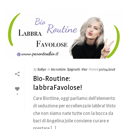
By
SaByo
In
bio notizie
,
Spignatti
,
Viso
Posted
30/04/2016
Bio-Routine:
labbraFavolose!
0
Care Biottine, oggi parliamo dell’elemento
di seduzione per eccellenza:le labbra! Visto
che non siamo nate tutte con la bocca da
baci di Angelina Jolie conviene curare e
prestare [...]