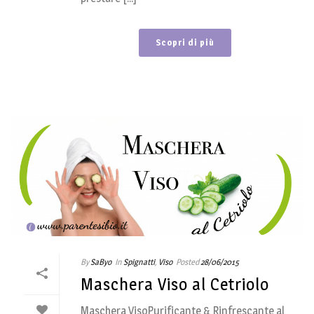
Scopri di più
By
SaByo
In
Spignatti
,
Viso
Posted
28/06/2015
Maschera Viso al Cetriolo
Maschera VisoPurificante & Rinfrescante al