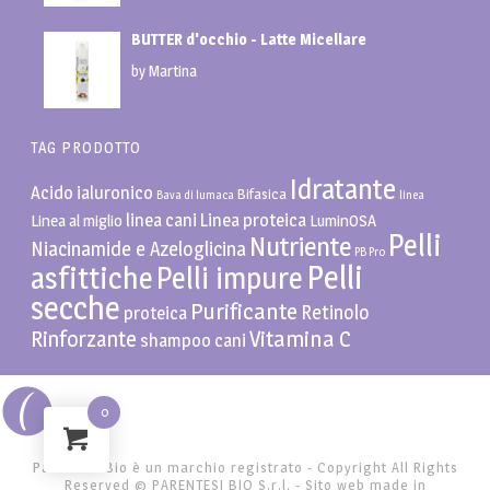
BUTTER d'occhio - Latte Micellare
by Martina
TAG PRODOTTO
Idratante
Acido ialuronico
Bifasica
Bava di lumaca
linea
linea cani
Linea proteica
Linea al miglio
LuminOSA
Pelli
Nutriente
Niacinamide e Azeloglicina
PB Pro
Pelli
asfittiche
Pelli impure
secche
Purificante
Retinolo
proteica
Vitamina C
Rinforzante
shampoo cani
0
Parentesi Bio è un marchio registrato - Copyright All Rights
Reserved ©
PARENTESI BIO S.r.l. - Sito web made in