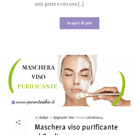
solo gesto e con una [...]
Scopri di più
By
SaByo
In
Spignatti
,
Viso
Posted
16/06/2014
Maschera viso purificante