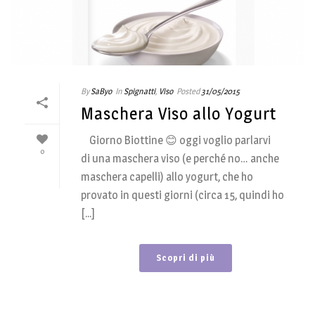
By
SaByo
In
Spignatti
,
Viso
Posted
31/05/2015
Maschera Viso allo Yogurt
Giorno Biottine 😊 oggi voglio parlarvi
0
di una maschera viso (e perché no… anche
maschera capelli) allo yogurt, che ho
provato in questi giorni (circa 15, quindi ho
[...]
Scopri di più