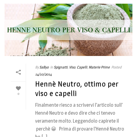
By
SaByo
In
Spignatti
,
Viso
,
Capelli
,
Materie Prime
Posted
14/10/2014
Hennè Neutro, ottimo per
viso e capelli
0
Finalmente riesco a scrivervi l’articolo sull’
Henné Neutro e devo dire che ci tenevo
veramente molto. Leggendolo capirete il
perchè 😀 Prima di provare l’Henné Neutro
ho [...]