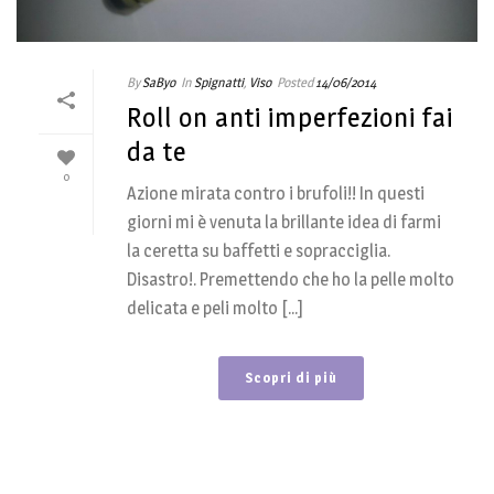
By
SaByo
In
Spignatti
,
Viso
Posted
14/06/2014
Roll on anti imperfezioni fai
da te
0
Azione mirata contro i brufoli!! In questi
giorni mi è venuta la brillante idea di farmi
la ceretta su baffetti e sopracciglia.
Disastro!. Premettendo che ho la pelle molto
delicata e peli molto [...]
Scopri di più