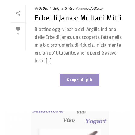
By
SaByo
In
Spignatti
,
Viso
Posted
09/06/2015
Erbe di Janas: Multani Mitti
Biottine oggi vi parlo dell’Argilla indiana
2
delle Erbe di Janas, una scoperta fatta nella
mia bio profumeria di fiducia. Inizialmente
ero un po’ titubante, anche perchè avevo
letto [...]
Scopri di più