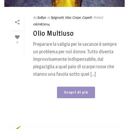
By
SaByo
In
Spignatti
,
Viso
,
Corpo
,
Capelli
Posted
06/08/2014
Olio Multiuso
0
Preparare la valigia per le vacanze è sempre
un problema per noi donne. Tutto diventa
improvvisamente indispensabile, dal
piegaciglia a quel paio di scarpe rosse che
stanno una favola sotto quel [...]
Scopri di più