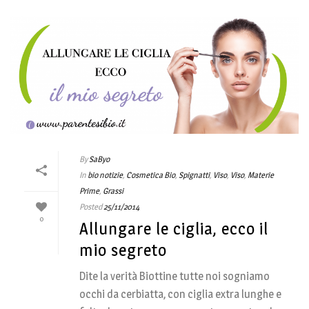
By
SaByo
In
bio notizie
,
Cosmetica Bio
,
Spignatti
,
Viso
,
Viso
,
Materie
Prime
,
Grassi
Posted
25/11/2014
0
Allungare le ciglia, ecco il
mio segreto
Dite la verità Biottine tutte noi sogniamo
occhi da cerbiatta, con ciglia extra lunghe e