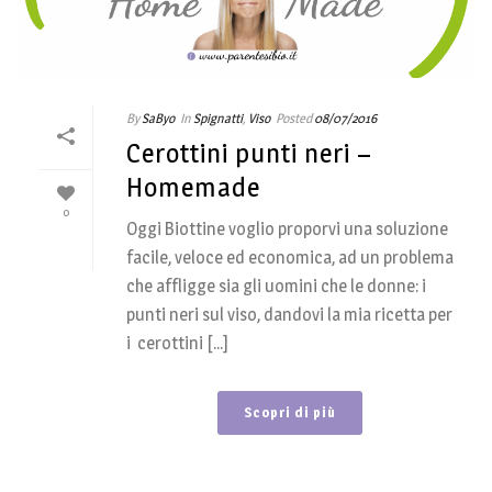
By
SaByo
In
Spignatti
,
Viso
Posted
08/07/2016
Cerottini punti neri –
Homemade
0
Oggi Biottine voglio proporvi una soluzione
facile, veloce ed economica, ad un problema
che affligge sia gli uomini che le donne: i
punti neri sul viso, dandovi la mia ricetta per
i cerottini [...]
Scopri di più