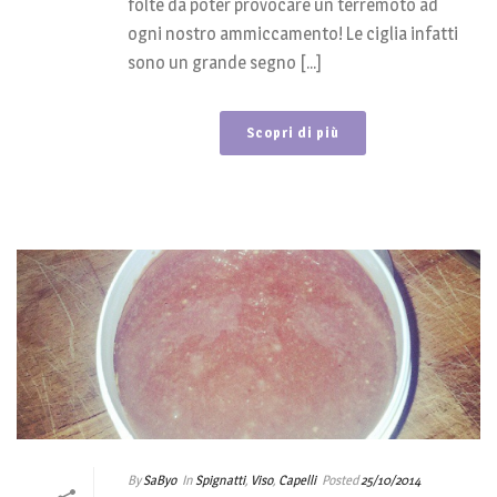
folte da poter provocare un terremoto ad
ogni nostro ammiccamento! Le ciglia infatti
sono un grande segno [...]
Scopri di più
By
SaByo
In
Spignatti
,
Viso
,
Capelli
Posted
25/10/2014