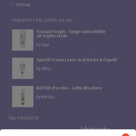
Sitemap
I PRODOTTI PIÙ VOTATI DA VOI
Tranqui Fanghi - fango anticellulite
all'argilla verde
by Gaia
SpirOlì Crema Leave-in di Barba & Capelli
by Vilma
BUTTER d'occhio - Latte Micellare
by Martina
TAG PRODOTTO
Idratante
Acido ialuronico
Bifasica
Bava di lumaca
linea