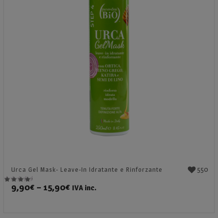
550
Urca Gel Mask- Leave-In Idratante e Rinforzante
9,90
€
–
15,90
€
IVA inc.
Valutato
4.95
su 5