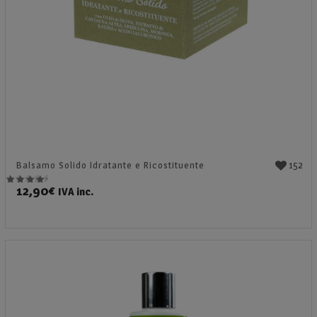
152
Balsamo Solido Idratante e Ricostituente
12,90
€
IVA inc.
Valutato
4.89
su 5