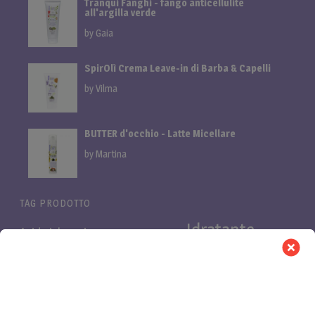
Tranqui Fanghi - fango anticellulite
all'argilla verde
by Gaia
SpirOlì Crema Leave-in di Barba & Capelli
by Vilma
BUTTER d'occhio - Latte Micellare
by Martina
TAG PRODOTTO
Idratante
Acido ialuronico
Bifasica
Bava di lumaca
linea
linea cani
Linea proteica
Linea al miglio
LuminOSA
Pelli
Nutriente
Niacinamide e Azeloglicina
PB Pro
Pelli
asfittiche
Pelli impure
secche
Purificante
Retinolo
proteica