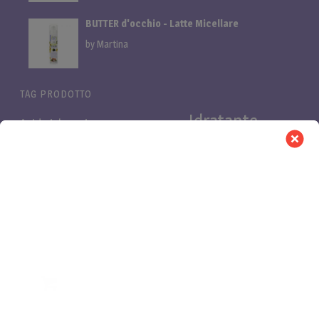
BUTTER d'occhio - Latte Micellare
by Martina
TAG PRODOTTO
Idratante
Acido ialuronico
Bifasica
Bava di lumaca
linea
linea cani
Linea proteica
Linea al miglio
LuminOSA
Pelli
Nutriente
Niacinamide e Azeloglicina
PB Pro
Pelli
asfittiche
Pelli impure
secche
Purificante
Retinolo
proteica
Vitamina C
Rinforzante
shampoo cani
0
Parentesi Bio è un marchio registrato - Copyright All Rights
Reserved ©
PARENTESI BIO S.r.l. - Sito web made in