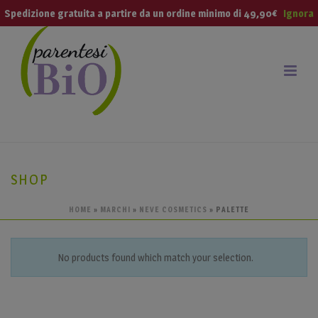
modal-check
Spedizione gratuita a partire da un ordine minimo di 49,90€
Ignora
SHOP
HOME
»
MARCHI
»
NEVE COSMETICS
»
PALETTE
No products found which match your selection.