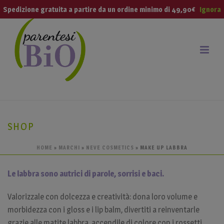
modal-check
Spedizione gratuita a partire da un ordine minimo di 49,90€
Ignora
SHOP
HOME
»
MARCHI
»
NEVE COSMETICS
»
MAKE UP LABBRA
Le labbra sono autrici di parole, sorrisi e baci.
Valorizzale con dolcezza e creatività: dona loro volume e
morbidezza con i gloss e i lip balm, divertiti a reinventarle
grazie alle matite labbra, accendile di colore con i rossetti