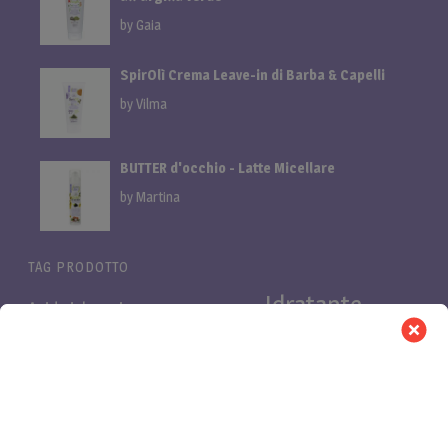
by Gaia
SpirOlì Crema Leave-in di Barba & Capelli
by Vilma
BUTTER d'occhio - Latte Micellare
by Martina
TAG PRODOTTO
Idratante
Acido ialuronico
Bifasica
Bava di lumaca
linea
linea cani
Linea proteica
Linea al miglio
LuminOSA
Pelli
Nutriente
Niacinamide e Azeloglicina
PB Pro
Pelli
asfittiche
Pelli impure
secche
Purificante
Retinolo
proteica
Vitamina C
Rinforzante
shampoo cani