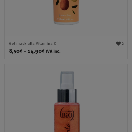
2
Gel mask alla Vitamina C
8,50
€
–
14,90
€
IVA inc.