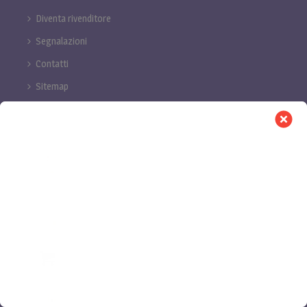
Diventa rivenditore
Segnalazioni
Contatti
Sitemap
I PRODOTTI PIÙ VOTATI DA VOI
Tranqui Fanghi - fango anticellulite
all'argilla verde
by Gaia
SpirOlì Crema Leave-in di Barba & Capelli
by Vilma
0
BUTTER d'occhio - Latte Micellare
by Martina