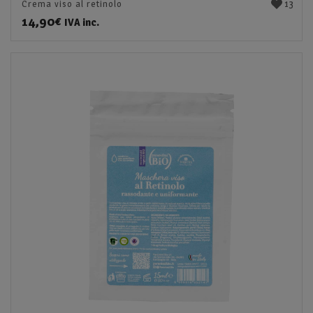
13
Crema viso al retinolo
14,90
€
IVA inc.