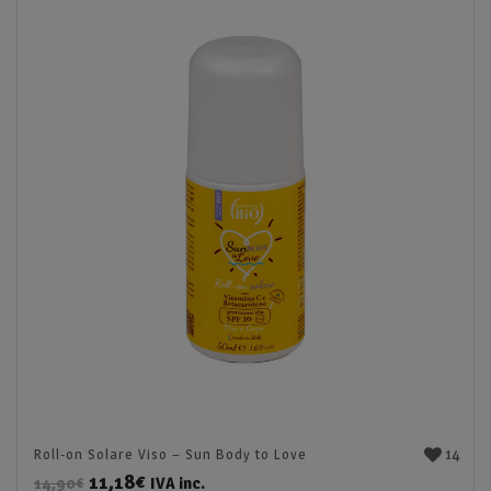
14
Roll-on Solare Viso – Sun Body to Love
11,18
€
IVA inc.
14,90
€