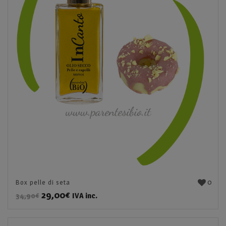
0
Box pelle di seta
29,00
€
IVA inc.
34,90
€