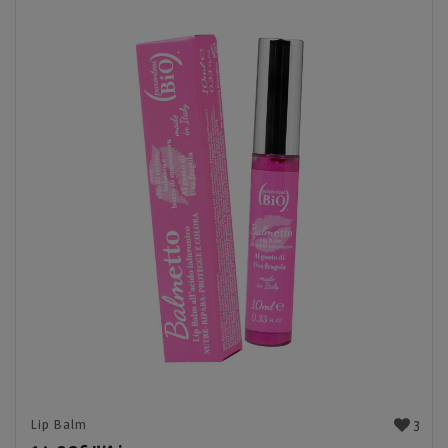
3
Lip Balm