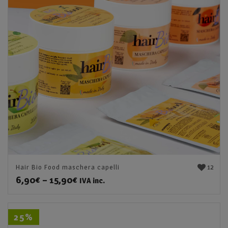
12
Hair Bio Food maschera capelli
6,90
€
–
15,90
€
IVA inc.
25%