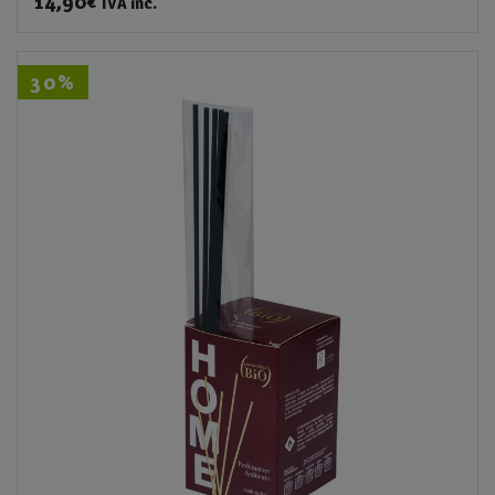
14,90
€
IVA inc.
30%