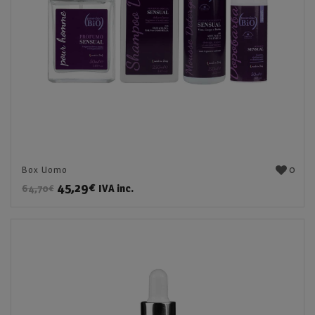
0
Box Uomo
45,29
€
IVA inc.
64,70
€