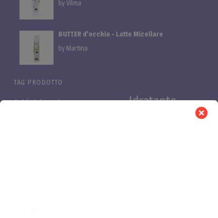
by Vilma
BUTTER d'occhio - Latte Micellare
by Martina
TAG PRODOTTO
Idratante
Acido ialuronico
Bifasica
Bava di lumaca
linea
linea cani
Linea proteica
Linea al miglio
LuminOSA
Pelli
Nutriente
Niacinamide e Azeloglicina
PB Pro
Pelli
asfittiche
Pelli impure
secche
Purificante
Retinolo
proteica
Vitamina C
Rinforzante
shampoo cani
0