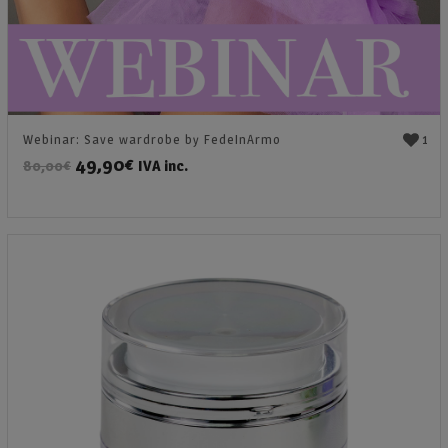
1
Webinar: Save wardrobe by FedeInArmo
49,90
€
IVA inc.
80,00
€