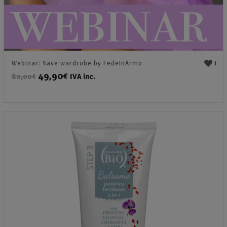
1
Webinar: Save wardrobe by FedeInArmo
49,90
€
IVA inc.
80,00
€