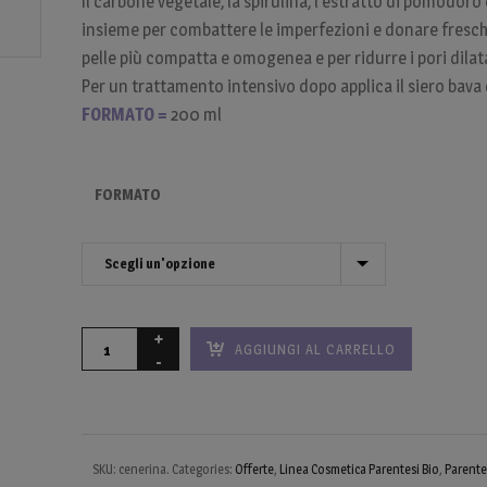
Il carbone vegetale, la spirulina, l’estratto di pomodoro 
insieme per combattere le imperfezioni e donare fresch
pelle più compatta e omogenea e per ridurre i pori dilata
Per un trattamento intensivo dopo applica il siero bava
FORMATO =
200 ml
FORMATO
AGGIUNGI AL CARRELLO
SKU:
cenerina
.
Categories:
Offerte
,
Linea Cosmetica Parentesi Bio
,
Parente