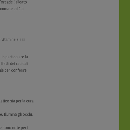
’oreade l’alleato
iammate ed è di
 vitamine e sali
 In particolare la
ffetti dei radicali
ile per conferire
astico sia per la cura
. Illumina gli occhi,
he sono note per i