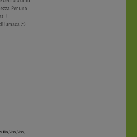
e cetriolo uniti
ezza. Per una
ti !
 di lumaca 🙂
si Bio
,
Viso
,
Viso
,