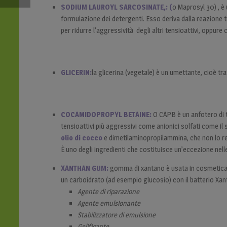
SODIUM LAUROYL SARCOSINATE,: (
o Maprosyl 30) , è
formulazione dei detergenti. Esso deriva dalla reazione tr
per ridurre l’aggressività degli altri tensioattivi, oppure 
GLICERIN:
la glicerina (vegetale) è un umettante, cioè tr
COCAMIDOPROPYL BETAINE:
O CAPB è un anfotero di 
tensioattivi più aggressivi come anionici solfati come il s
olio di cocco
e dimetilaminopropilammina, che non lo r
È uno degli ingredienti che costituisce un’eccezione nel
XANTHAN GUM:
gomma di xantano è usata in cosmetica 
un carboidrato (ad esempio glucosio) con il batterio X
Agente di riparazione
Agente emulsionante
Stabilizzatore di emulsione
Gelificante