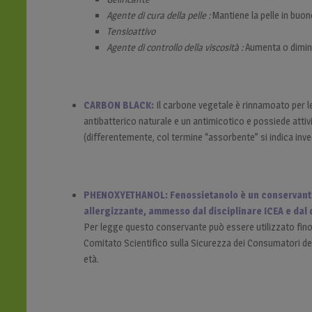
Agente di cura della pelle :
Mantiene la pelle in buon
Tensioattivo
Agente di controllo della viscosità :
Aumenta o diminu
CARBON BLACK:
Il carbone vegetale è rinnamoato per le
antibatterico naturale e un antimicotico e possiede attivi
(differentemente, col termine “assorbente” si indica i
PHENOXYETHANOL:
Fenossietanolo è un conservant
allergizzante, ammesso dal disciplinare ICEA e dal 
Per legge questo conservante può essere utilizzato fino 
Comitato Scientifico sulla Sicurezza dei Consumatori del
età.