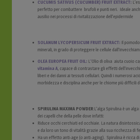
CUCUMIS SATIVUS (CUCUMBER) FRUIT EXTRACT:
L’es
perfetto per combattere brufoli e punti neri. Ideale anch
ausilio nei processi di rivitalizzazione dell’epidermide
SOLANUM LYCOPERSICUM FRUIT EXTRACT:
Il pomodor
minerali, in grado di proteggere le cellule dall’invecchiam
OLEA EUROPEA FRUIT OIL:
L
‘
Olio di oliva aiuta cuoio ca
vitamina A
, capace di contrastare gli effetti dell’invec
liberi e dei danni ai tessuti cellulari. Quindi i numerosi acid
morbidezza e disciplina anche per le chiome più difficili d
SPIRULINA MAXIMA POWDER
:L’alga Spirulina è un alga
dei capelli che della pelle dove infatti:
Riduce occhi cerchiati ed occhiaie. La natura disintossican
e da loro un tono di vitalità grazie alla sua ricchezza di f
Ha un effetto anti-age (o anti-aging). Spirulina è ricca di