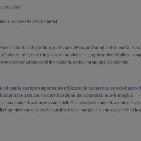
e condizioni
isce la viscosità dei cosmetici
 sue proprietà anti gonfiore, purificanti, detox, anti smog, anti impurità. Esso 
tà “adsorbente”, cioè è in grado di far aderire le singole molecole alla sua sup
nvece una sostanza capace di impregnarsi, come una spugna, ad esempio)
e ad ampio spettro ampiamente utilizzato in cosmetica con un basso r
disciplinare SOIL per la certificazione dei cosmetici eco-biologici.
ad una concentrazione massima dell 1%, un livello di concentrazione che vien
la Commissione europea ben al di sotto dei margini di sicurezza per l’uso in 