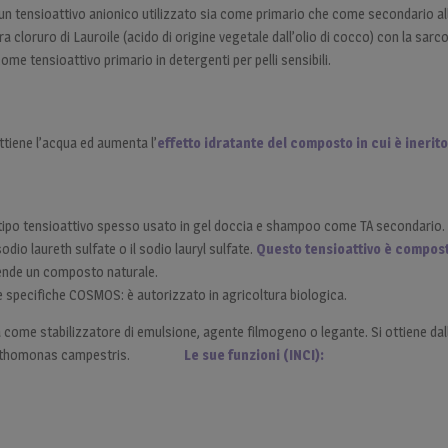
 un tensioattivo anionico utilizzato sia come primario che come secondario all
a cloruro di Lauroile (acido di origine vegetale dall’olio di cocco) con la sar
come tensioattivo primario in detergenti per pelli sensibili.
attiene l’acqua ed aumenta l’
effetto idratante del composto in cui è inerito
tipo tensioattivo spesso usato in gel doccia e shampoo come TA secondario
odio laureth sulfate o il sodio lauryl sulfate.
Questo tensioattivo è compost
ende un composto naturale.
le specifiche COSMOS: è autorizzato in agricoltura biologica.
come stabilizzatore di emulsione, agente filmogeno o legante. Si ottiene dal
anthomonas campestris.
Le sue funzioni (INCI):