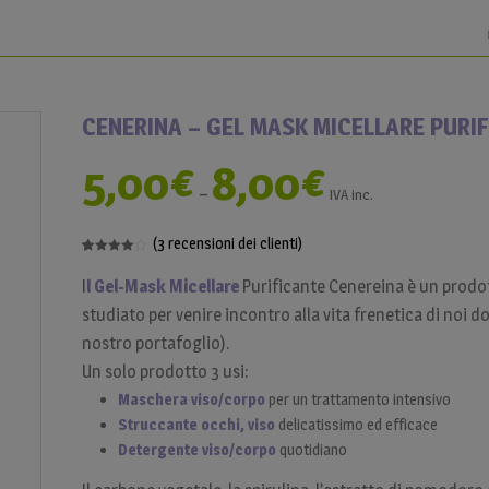
CENERINA – GEL MASK MICELLARE PURI
5,00
€
8,00
€
–
IVA inc.
(
3
recensioni dei clienti)
4.00
5
3
out
of
based
I
l Gel-Mask Micellare
Purificante Cenereina è un prodo
on
customer
studiato per venire incontro alla vita frenetica di noi d
ratings
nostro portafoglio).
Un solo prodotto 3 usi:
Maschera viso/corpo
per un trattamento intensivo
Struccante occhi, viso
delicatissimo ed efficace
Detergente viso/corpo
quotidiano