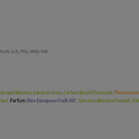
 SLES, SLS, PEG, UREA, DEA
opropyl Betaine, Xanthan Gum, Carbon Black(Charcoal),
Phenoxyeth
ract,
Parfum
,
Olea Europaea Fruit Oil*
, Spirulina Maxima Powder, Eth