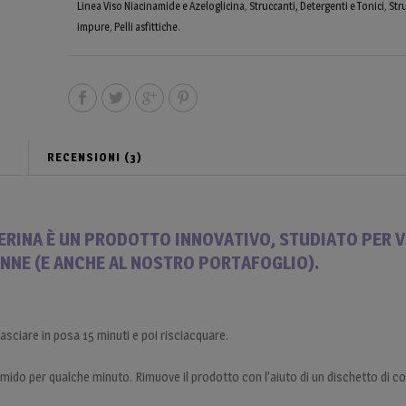
Linea Viso Niacinamide e Azeloglicina
,
Struccanti, Detergenti e Tonici
,
Str
impure
,
Pelli asfittiche
.
RECENSIONI (3)
ERINA È UN PRODOTTO INNOVATIVO, STUDIATO PER V
ONNE (E ANCHE AL NOSTRO PORTAFOGLIO).
asciare in posa 15 minuti e poi risciacquare.
mido per qualche minuto. Rimuove il prodotto con l’aiuto di un dischetto di c