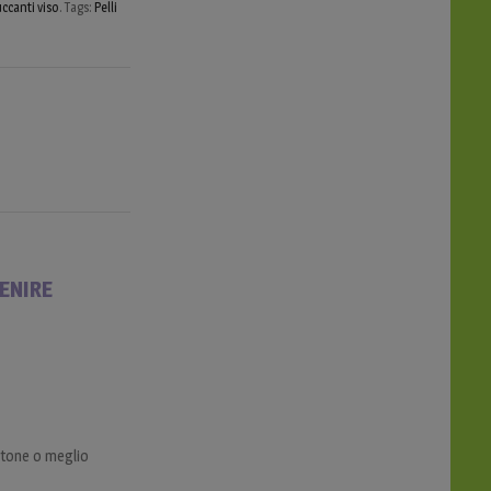
uccanti viso
.
Tags:
Pelli
ENIRE
otone o meglio