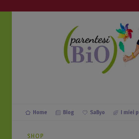
info@parentesibio.it
Apri anche tu una Parentesi Bio nella
Home
Blog
SaByo
I miei 
SHOP