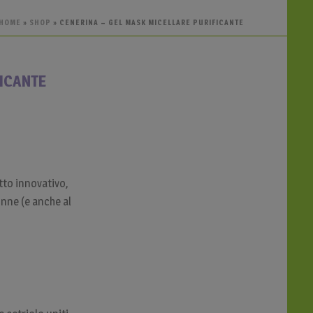
HOME
»
SHOP
»
CENERINA – GEL MASK MICELLARE PURIFICANTE
FICANTE
tto innovativo,
onne (e anche al