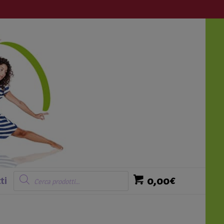
Login
Ricerca
prodotti
0,00
€
ti