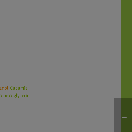
anol
, Cucumis
ylhexylglycerin