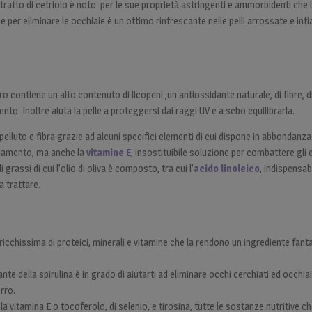
tratto di cetriolo è noto per le sue proprietà astringenti e ammorbidenti che l
e per eliminare le occhiaie è un ottimo rinfrescante nelle pelli arrossate e inf
o contiene un alto contenuto di licopeni ,un antiossidante naturale, di fibre, di
ento. Inoltre aiuta la pelle a proteggersi dai raggi UV e a sebo equilibrarla.
pelluto e fibra grazie ad alcuni specifici elementi di cui dispone in abbondanza.
chiamento, ma anche la
vitamine E
, insostituibile soluzione per combattere gli e
i grassi di cui l’olio di oliva è composto, tra cui l’
acido linoleico
, indispensab
a trattare.
 ricchissima di proteici, minerali e vitamine che la rendono un ingrediente fant
te della spirulina è in grado di aiutarti ad eliminare occhi cerchiati ed occhiaie
erro.
 la vitamina E o tocoferolo, di selenio, e tirosina, tutte le sostanze nutritive c