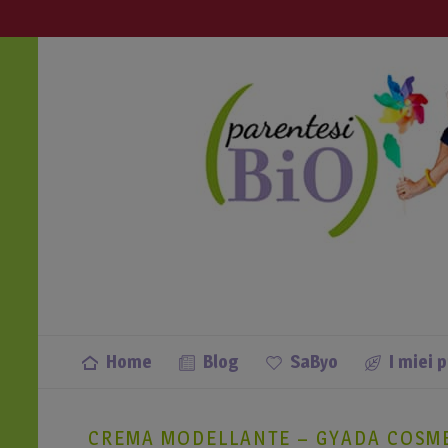
info@parentesibio.it
Apri anche tu una Parentesi Bio nella
Home
Blog
SaByo
I miei 
CREMA MODELLANTE – GYADA COSMET