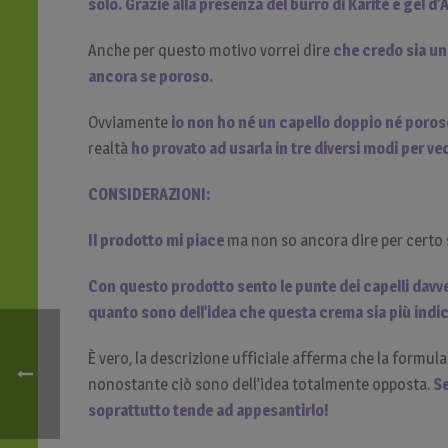
solo. Grazie alla presenza del burro di Karitè e gel d
Anche per questo motivo vorrei dire
che credo sia un
ancora se poroso.
Ovviamente
io non ho né un capello doppio né poro
realtà
ho provato ad usarla in tre diversi modi per ved
CONSIDERAZIONI:
Il prodotto mi piace
ma non so ancora dire per certo se
Con questo prodotto sento le punte dei capelli davver
quanto sono dell’idea che questa crema sia più indi
È vero, la descrizione ufficiale afferma che la formu
nonostante ciò sono dell’idea totalmente opposta.
Se
soprattutto tende ad appesantirlo!