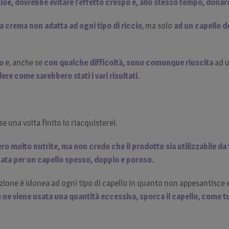
’Aloe, dovrebbe evitare l’effetto crespo e, allo stesso tempo, donar
a crema non adatta ad ogni tipo di riccio
, ma solo
ad un capello d
so
e, anche se
con qualche difficoltà, sono comunque riuscita
ad u
ere come sarebbero stati i vari risultati.
 una volta finito lo riacquisterei.
o molto nutrite, ma non credo che il prodotto sia utilizzabile da 
cata per un capello spesso, doppio e poroso.
lazione è idonea ad ogni tipo di capello in quanto non appesantisc
 ne viene usata una quantità eccessiva, sporca il capello, come tu