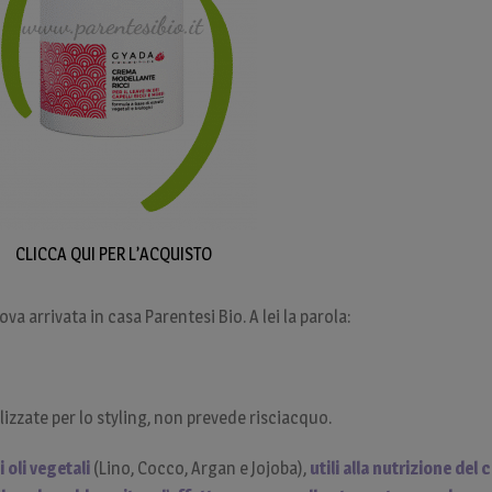
CLICCA QUI PER L’ACQUISTO
a arrivata in casa Parentesi Bio. A lei la parola:
zzate per lo styling, non prevede risciacquo.
 oli vegetali
(Lino, Cocco, Argan e Jojoba),
utili alla nutrizione del