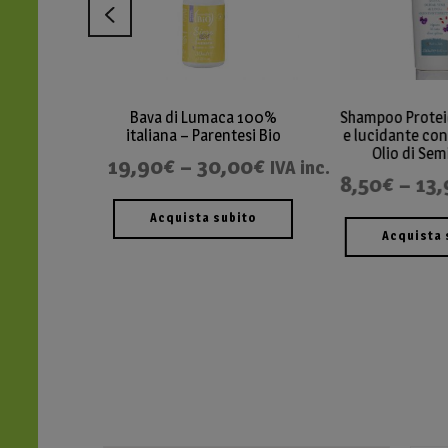
maca 100%
Shampoo Proteico idratante
arentesi Bio
e lucidante con Cheratina e
Olio di Semi di Lino
0,00
€
IVA inc.
8,50
€
–
13,90
€
IVA inc.
 subito
Acquista subito