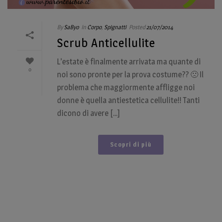
By
SaByo
In
Corpo
,
Spignatti
Posted
21/07/2014
Scrub Anticellulite
L’estate è finalmente arrivata ma quante di
0
noi sono pronte per la prova costume?? 🙁 Il
problema che maggiormente affligge noi
donne è quella antiestetica cellulite!! Tanti
dicono di avere [...]
Scopri di più