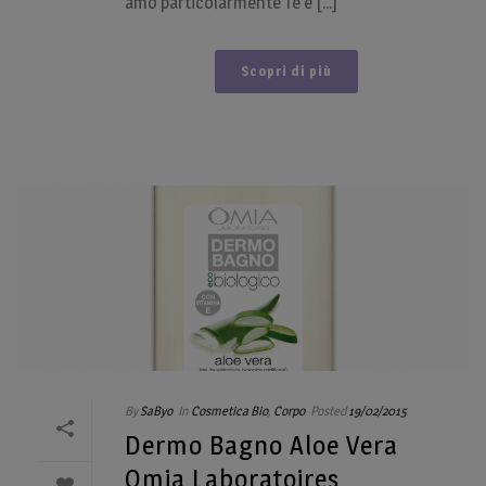
amo particolarmente Tè e [...]
Scopri di più
By
SaByo
In
Cosmetica Bio
,
Corpo
Posted
19/02/2015
Dermo Bagno Aloe Vera
Omia Laboratoires