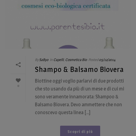
By
SaByo
In
Capelli
,
Cosmetica Bio
Posted
05/12/2014
Shampo & Balsamo Biovera
Biottine oggi voglio parlarvi di due prodotti
0
che sto usando da più di un mese e di cui mi
sono veramente innamorata: Shampoo &
Balsamo Biovera. Devo ammettere che non
conoscevo questa linea [...]
Scopri di più