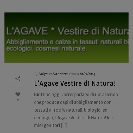
By
SaByo
In
bio notizie
Posted
10/12/2014
L’Agave Vestire di Natura!
Biottine oggi vorrei parlarvi di un’ azienda
0
che produce capi di abbigliamento con
tessuti al 100% naturali, biologici ed
ecologici, L’Agave Vestirsi di Natura! Ieri i
miei genitori [...]