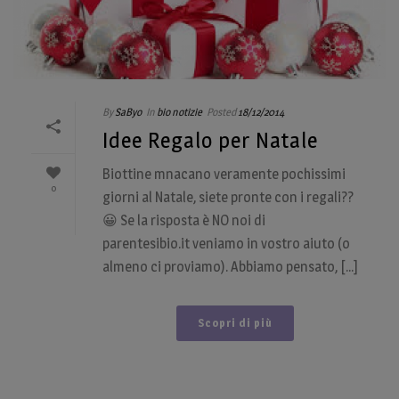
By
SaByo
In
bio notizie
Posted
18/12/2014
Idee Regalo per Natale
Biottine mnacano veramente pochissimi
0
giorni al Natale, siete pronte con i regali??
😀 Se la risposta è NO noi di
parentesibio.it veniamo in vostro aiuto (o
almeno ci proviamo). Abbiamo pensato, [...]
Scopri di più