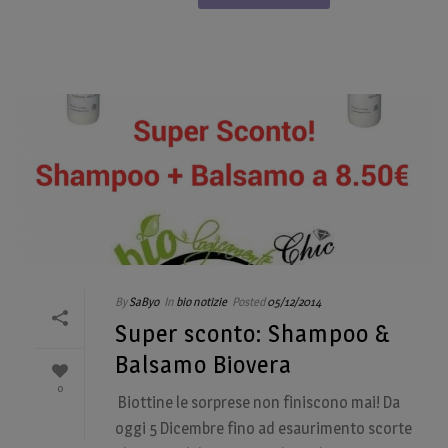
By
SaByo
In
bio notizie
Posted
05/12/2014
Super sconto: Shampoo &
Balsamo Biovera
0
Biottine le sorprese non finiscono mai! Da
oggi 5 Dicembre fino ad esaurimento scorte