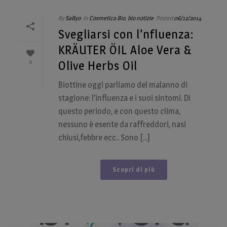
By
SaByo
In
Cosmetica Bio
,
bio notizie
Posted
06/12/2014
Svegliarsi con l’nfluenza:
KRÄUTER ÖIL Aloe Vera &
0
Olive Herbs Oil
Biottine oggi parliamo del malanno di
stagione: l’influenza e i suoi sintomi. Di
questo periodo, e con questo clima,
nessuno è esente da raffreddori, nasi
chiusi,febbre ecc.. Sono [...]
Scopri di più