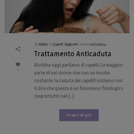
By
SaByo
In
Capelli
,
Spignatti
Posted
10/12/2014
Trattamento Anticaduta
Biottine oggi parliamo di capelli. La maggior
1
parte di noi donne vive con un incubo
costante: la caduta dei capelli! Iniziamo con
il dire che questo è un fenomeno fisiologico
(soprattutto nel [...]
Scopri di più