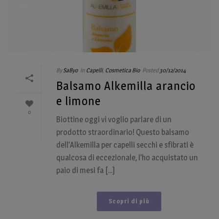
By
SaByo
In
Capelli
,
Cosmetica Bio
Posted
30/12/2014
Balsamo Alkemilla arancio
e limone
0
Biottine oggi vi voglio parlare di un
prodotto straordinario! Questo balsamo
dell’Alkemilla per capelli secchi e sfibrati è
qualcosa di eccezionale, l’ho acquistato un
paio di mesi fa [...]
Scopri di più