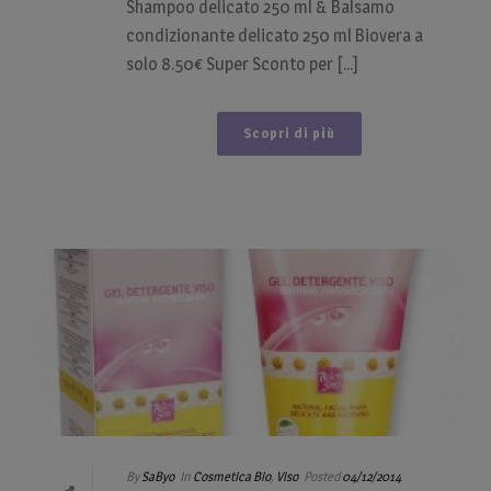
Shampoo delicato 250 ml & Balsamo
condizionante delicato 250 ml Biovera a
solo 8.50€ Super Sconto per [...]
Scopri di più
By
SaByo
In
Cosmetica Bio
,
Viso
Posted
04/12/2014