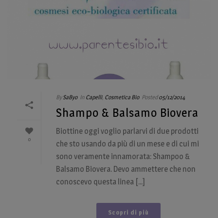
By
SaByo
In
Capelli
,
Cosmetica Bio
Posted
05/12/2014
Shampo & Balsamo Biovera
Biottine oggi voglio parlarvi di due prodotti
0
che sto usando da più di un mese e di cui mi
sono veramente innamorata: Shampoo &
Balsamo Biovera. Devo ammettere che non
conoscevo questa linea [...]
Scopri di più