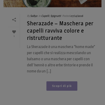
By
SaByo
In
Capelli
,
Spignatti
Posted
07/12/2016
Sherazade – Maschera per
capelli ravviva colore e
1
ristrutturante
La Sherazade è una maschera “home made”
per capelli che si realizza mescolando un
balsamo o una maschera per capelli con
dell’ hennè o altre erbe tintorie e prende il
nome da un [...]
Scopri di più