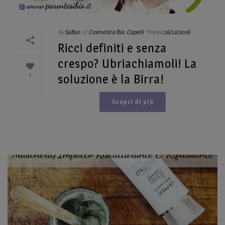
By
SaByo
In
Cosmetica Bio
,
Capelli
Posted
16/12/2016
Ricci definiti e senza
crespo? Ubriachiamoli! La
1
soluzione è la Birra!
Scopri di più