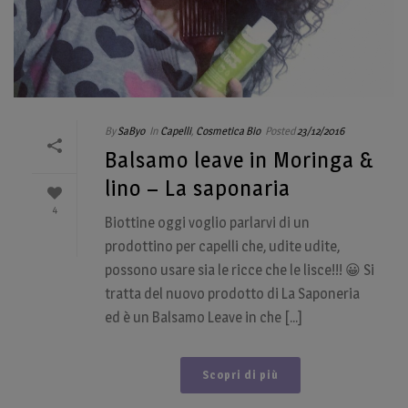
By
SaByo
In
Capelli
,
Cosmetica Bio
Posted
23/12/2016
Balsamo leave in Moringa &
lino – La saponaria
4
Biottine oggi voglio parlarvi di un
prodottino per capelli che, udite udite,
possono usare sia le ricce che le lisce!!! 😀 Si
tratta del nuovo prodotto di La Saponeria
ed è un Balsamo Leave in che [...]
Scopri di più