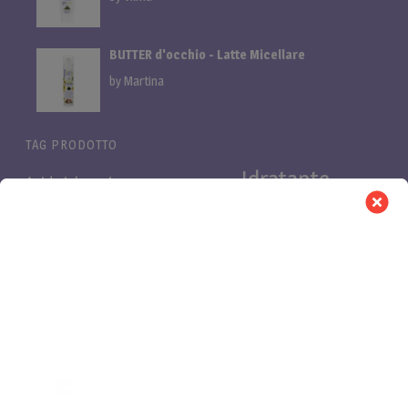
BUTTER d'occhio - Latte Micellare
by Martina
TAG PRODOTTO
Idratante
Acido ialuronico
Bifasica
Bava di lumaca
linea
linea cani
Linea proteica
Linea al miglio
LuminOSA
Pelli
Nutriente
Niacinamide e Azeloglicina
PB Pro
Pelli
asfittiche
Pelli impure
secche
Purificante
Retinolo
proteica
Vitamina C
Rinforzante
shampoo cani
0