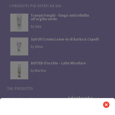
I PRODOTTI PIÙ VOTATI DA VOI
Tranqui Fanghi - fango anticellulite
all'argilla verde
by Gaia
SpirOlì Crema Leave-in di Barba & Capelli
by Vilma
BUTTER d'occhio - Latte Micellare
by Martina
TAG PRODOTTO
Idratante
Acido ialuronico
Bifasica
Bava di lumaca
linea
linea cani
Linea proteica
Linea al miglio
LuminOSA
Pelli
Nutriente
Niacinamide e Azeloglicina
PB Pro