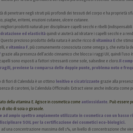
tà di penetrare negli strati più profondi dei tessuti del corpo e ha proprietà s
ito, piaghe, eritemi, eruzioni cutanee, ulcere cutanee.
migliori prodotti naturali per disciplinare capelli secchi e ribelli (indispensabil
dratazione ed elasticità
quindi vi aiuterà ad idratare i capelli secchi e a rend
ni. Questo prezioso prodotto della natura è anche ricco di
vitamina E
che stimo
lli, e
vitamina F
, più comunemente conosciuta come omega 3, che evita la 
V
grazie alla presenza dell’acido cinnamico che blocca i raggi UV, quindi l’uso
capelli sono esposti a fattori stressanti come sole, salsedine e cloro.
Il comp
e fragili, previene la comparsa delle doppie punte, problema noto e frequ
 di fiori di Calendula è un ottimo
lenitivo e cicatrizzante
grazie alla presenz
resenza di caroteni, la Calendula Officinalis Extract viene anche indicata come p
vato della vitamina E. Agisce in cosmetica come
antiossidante
. Può essere 
di olio di soia o girasole.
e ad ampio spettro ampiamente utilizzato in cosmetica con un basso r
disciplinare SOIL per la certificazione dei cosmetici eco-biologici.
ad una concentrazione massima dell 1%, un livello di concentrazione che vien