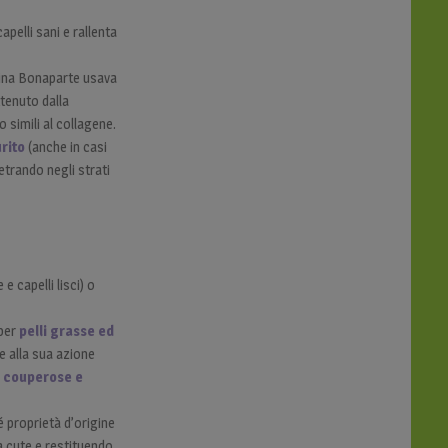
capelli sani e rallenta
pina Bonaparte usava
tenuto dalla
 simili al collagene.
urito
(anche in casi
etrando negli strati
e capelli lisci) o
 per
pelli grasse ed
e alla sua azione
i
couperose e
é proprietà d’origine
la cute e restituendo