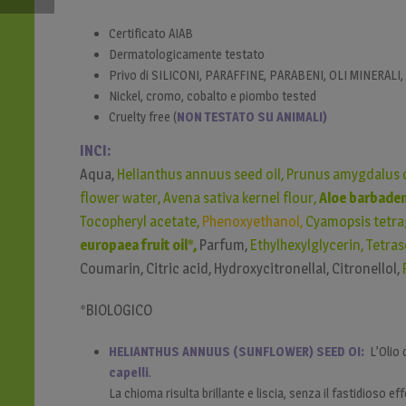
Certificato AIAB
Dermatologicamente testato
Privo di SILICONI, PARAFFINE, PARABENI, OLI MINERALI,
Nickel, cromo, cobalto e piombo tested
Cruelty free (
NON TESTATO SU ANIMALI)
INCI:
Aqua,
Helianthus annuus seed oil, Prunus amygdalus dul
flower water, Avena sativa kernel flour,
Aloe barbadens
Tocopheryl acetate,
Phenoxyethanol,
Cyamopsis tetr
europaea fruit oil*,
Parfum,
Ethylhexylglycerin,
Tetras
Coumarin, Citric acid, Hydroxycitronellal, Citronellol,
*BIOLOGICO
HELIANTHUS ANNUUS (SUNFLOWER) SEED OI:
L’Olio 
capelli
.
La chioma risulta brillante e liscia, senza il fastidioso 