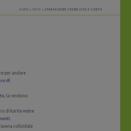
HOME
»
SHOP
»
STRAPAZZAMI CREMA VISO E CORPO
e per andare
ose di
nto
, la rendono
rro di Karite
nutre
menti
.
l’avena colloidale