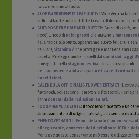
forza e volume al fusto.
ALOE BARBADENSIS LEAF JUICE:
L’Aloe Vera ha la facol
antiossidanti e nutrienti. Utile in caso di dermatosi, prur
BUTYROSPERMUM PARKII BUTTER:
Burro di karitè, uno 
ricce).È ricco di
acidi grassi
che aiutano a
mantenere i
dalla radice alla punta, appariranno subito brillanti e sa
cellulare,
vitamina A
che protegge e mantiene sani i cape
capello. Protegge anche i capelli dai
danni dei raggi U
consigliato nella
stagione estiva
e in vacanza quando i 
nel suo insieme aiuta a riparare i capelli rovinati 
capelli ricci.
CALENDULA OFFICINALIS FLOWER EXTRACT:
L’estratto
flavonoidi, polisaccaridi, caroteni e fitosteroli. Per la p
danni
causati dalle radiazioni solari.
TOCOPHERYL ACETATE:
Il tocoferolo acetato è un deri
sinteticamente o di origine naturale, ad esempio estratto 
PHENOXYETHANOL:
Fenossietanolo è un conservant
allergizzante, ammesso dal disciplinare ICEA e dal 
Per legge questo conservante può essere utilizzato fino 