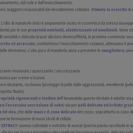
inquinamento, dal sole e dall’invecchiamento.
iberi, maggiori responsabili del decadimento cellulare.
Stimola la crescita
di 
:
L’olio di mandorle dolci è ampiamente usato in cosmetica (la stessa Giusep
dorle) per le sue
proprietà nutrienti, elasticizzanti ed emollienti.
Viene ot
i sensibili e delicate.Grazie alla loro dermoaffinità, le proteine contenute sono
secche
ed
arrossate
, combattono l`invecchiamento cutaneo, attenuano il
pr
elle dermatosi. L’olio puro di mandorla aiuta a prevenire le
smagliature
, pen
izzante emulsioni / opacizzante / viscosizzante
ionico per creme e lozioni
tere idratante, occlusivo (protegge la pelle dalle aggressioni), emolliente (pelle 
spetto fluido).
roprietà rigeneranti e lenitive
dell’Amamelide questo idrolato è adatto sia
duce l’eccessiva secrezione di sebo
) sia per
pelli delicate ed irritate
grazi
ra del
viso
, che delle
mani
e di
zone delicate
del corpo, soprattutto in caso d
ve la formazione di nuovi strati di cellule.
 EXTRACT:
(avena colloidale e estratto di avena) Questa pianta racchiude in s
un alleato per la cura giornaliera dei capelli più bisognosi essendo delicato sul