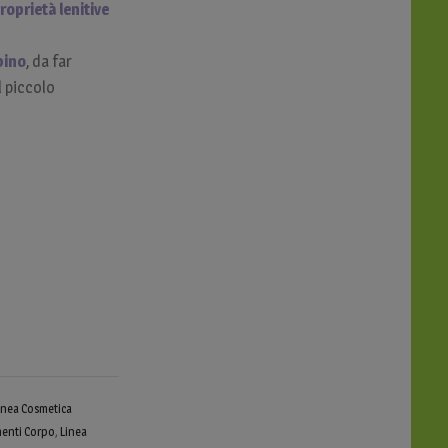
roprietà lenitive
bino
, da far
l piccolo
inea Cosmetica
menti Corpo
,
Linea