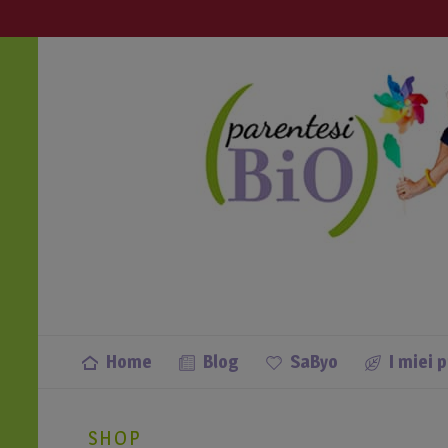
info@parentesibio.it
Apri anche tu una Parentesi Bio nella
Home
Blog
SaByo
I miei 
SHOP