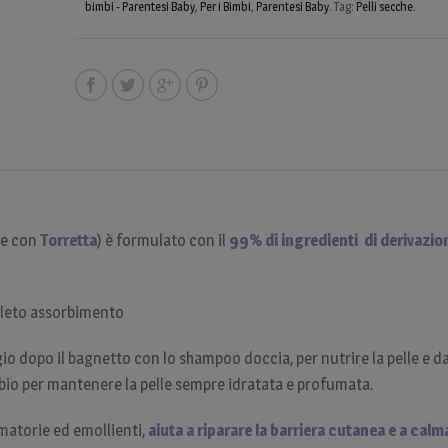
bimbi - Parentesi Baby
,
Per i Bimbi
,
Parentesi Baby
.
Tag:
Pelli secche
.
ne con
Torretta
) è formulato con il
99% di ingredienti di derivazion
leto assorbimento
o dopo il bagnetto con lo shampoo doccia, per nutrire la pelle e da
bio per mantenere la pelle sempre idratata e profumata.
matorie ed emollienti,
aiuta a riparare la barriera cutanea e a calmar