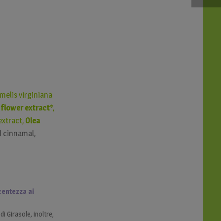
elis virginiana
 flower extract*
,
extract,
Olea
l cinnamal,
centezza ai
 di Girasole, inoltre,