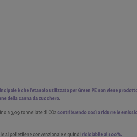
rincipale è che l’etanolo utilizzato per Green PE non viene prodott
ione della canna da zucchero
.
ino a 3,09 tonnellate di CO2
contribuendo così a ridurre le emissio
mile al polietilene convenzionale e quindi
riciclabile al 100%.