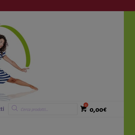
Login
Ricerca
prodotti
0,00
€
ti