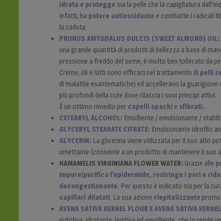
idrata e protegge
sia la pelle che la capigliatura dall’
Infatti, ha
potere antiossidante
e combatte i radicali l
la caduta.
PRUNUS AMYGDALUS DULCIS (SWEET ALMOND) OIL
una grande quantità di prodotti di bellezza a base di man
pressione a freddo del seme, è molto ben tollerato da pell
Creme, oli e latti sono efficaci nel trattamento di
pelli 
di malattie esantematiche) ed accellerano la guarigione d
più profondi della cute dove rilascia i suoi principi attivi.
È un ottimo rimedio per
capelli opachi
e
sfibrati.
CETEARYL ALCOHOL:
Emolliente / emulsionante / stabil
GLYCERYL STEARATE CITRATE:
Emulsionante idrofilo an
GLYCERIN:
La glicerina viene utilizzata per il suo alto po
umettante (consente a un prodotto di mantenere il suo a
HAMAMELIS VIRGINIANA FLOWER WATER:
Grazie alle
p
impure
(
purifica l’epidermide, restringe i pori e ri
decongestionante
. Per questo è indicato sia per la cu
capillari dilatati
. La sua azione
riepitelizzante
promuo
AVENA SATIVA KERNEL FLOUR E AVENA SATIVA KERNEL
nutritiva, idratante, lenitiva ed emolliente, che lo rende 