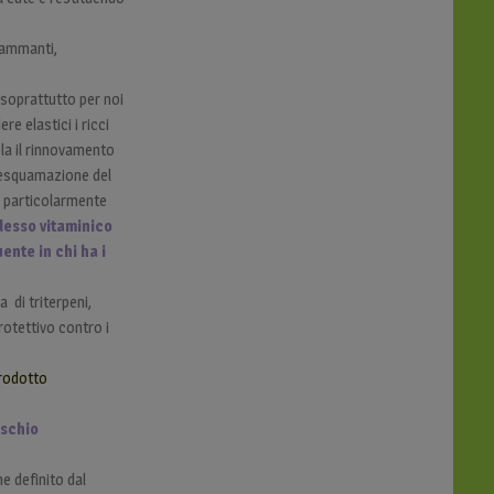
fiammanti,
i soprattutto per noi
ere elastici i ricci
la il rinnovamento
desquamazione del
 è particolarmente
lesso vitaminico
ente in chi ha i
a di triterpeni,
rotettivo contro i
prodotto
ischio
e definito dal