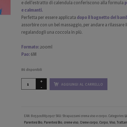
e dell’estratto di calendula conferiscono alla formula
p
e calmanti.
Perfetta per essere applicata
dopo il bagnetto del bam
assorbire con un bel massaggio, per andare a rilassare i
regalandogli una coccola in più.
Formato:
200ml
Pao:
6M
86 disponibili
AGGIUNGI AL CARRELLO
EAN:
8059018650907
SKU:
Strapazzami crema viso e corpo
.
Categories:
L
Parentesi Bio
,
Parentesi Bio
,
creme viso
,
Creme corpo
,
Corpo
,
Viso
,
Tratta