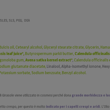
 SLES, SLS, PEG, DEA
cis oil, Cetearyl alcohol, Glyceryl stearate citrate,
Glycerin,
Hamam
is leaf juice*,
Butyrospermum parkii butter,
Calendula officinalis
agonoloba gum
,
Avena sativa kernel extract*
,
Calendula officinalis 
odium glutamate diacetate,
Linalool, Alpha-isomethyl ionone, Hexy
Potassium sorbate, Sodium benzoate, Benzyl alcohol.
di Girasole viene utilizzato in cosmesi perché dona
grande morbidezza e lu
effetto crespo, per questo è molto
indicato per i capelli crespi e aridi
. L’Olio