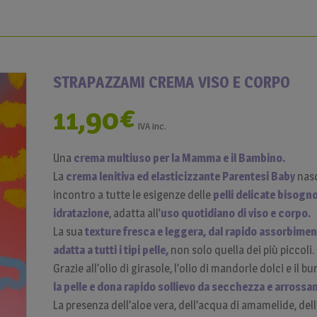
STRAPAZZAMI CREMA VISO E CORPO
11,90
€
IVA inc.
Una
crema multiuso per la Mamma e il Bambino.
La
crema lenitiva ed elasticizzante Parentesi Baby
nasc
incontro a tutte le esigenze delle
pelli delicate bisogn
idratazione
, adatta all’
uso quotidiano di viso e corpo.
La sua
texture fresca e leggera, dal rapido assorbime
adatta a tutti i tipi pelle,
non solo quella dei più piccoli.
Grazie all’olio di girasole, l’olio di mandorle dolci e il bu
la pelle e dona rapido sollievo da secchezza e arrossa
La presenza dell’aloe vera, dell’acqua di amamelide, del