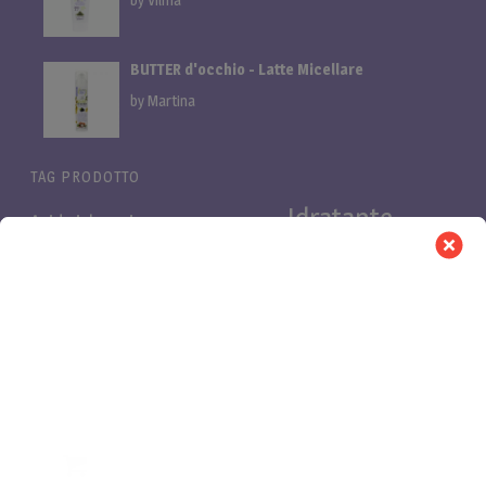
BUTTER d'occhio - Latte Micellare
by Martina
TAG PRODOTTO
Idratante
Acido ialuronico
Bifasica
Bava di lumaca
linea
linea cani
Linea proteica
Linea al miglio
LuminOSA
Pelli
Nutriente
Niacinamide e Azeloglicina
PB Pro
Pelli
asfittiche
Pelli impure
secche
Purificante
Retinolo
proteica
Vitamina C
Rinforzante
shampoo cani
0