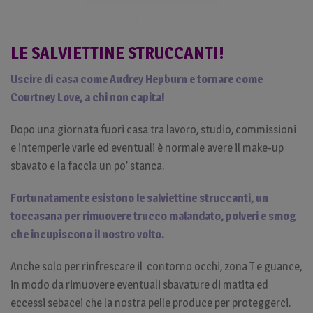
LE SALVIETTINE STRUCCANTI!
Uscire di casa come Audrey Hepburn e tornare come
Courtney Love, a chi non capita!
Dopo una giornata fuori casa tra lavoro, studio, commissioni
e intemperie varie ed eventuali è normale avere il make-up
sbavato e la faccia un po’ stanca.
Fortunatamente esistono le salviettine struccanti, un
toccasana per rimuovere trucco malandato, polveri e smog
che incupiscono il nostro volto.
Anche solo per rinfrescare il contorno occhi, zona T e guance,
in modo da rimuovere eventuali sbavature di matita ed
eccessi sebacei che la nostra pelle produce per proteggerci.