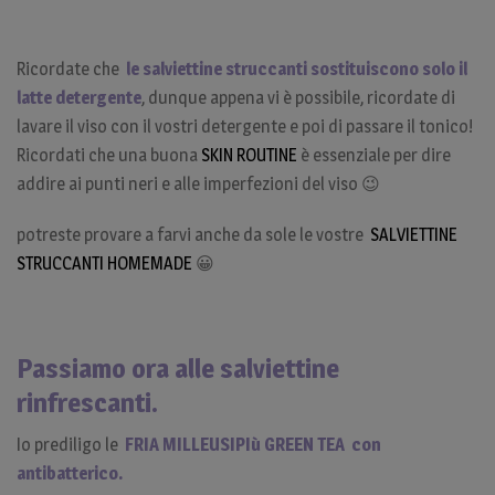
Ricordate che
le salviettine struccanti sostituiscono solo il
latte detergente
, dunque appena vi è possibile, ricordate di
lavare il viso con il vostri detergente e poi di passare il tonico!
Ricordati che una buona
SKIN ROUTINE
è essenziale per dire
addire ai punti neri e alle imperfezioni del viso 😉
potreste provare a farvi anche da sole le vostre
SALVIETTINE
STRUCCANTI HOMEMADE
😀
Passiamo ora alle salviettine
rinfrescanti.
Io prediligo le
FRIA MILLEUSIPIù G
REE
N TEA con
antibatterico.