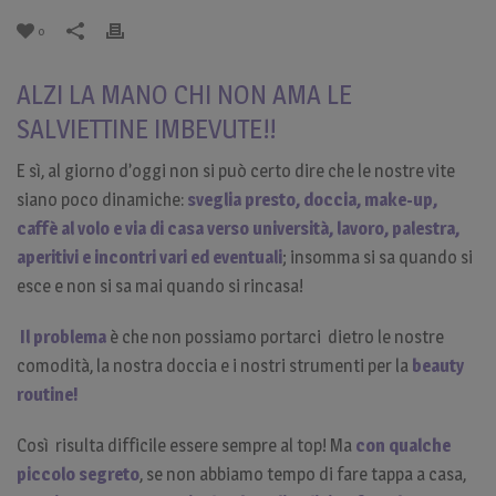
0
ALZI LA MANO CHI NON AMA LE
SALVIETTINE IMBEVUTE!!
E sì, al giorno d’oggi non si può certo dire che le nostre vite
siano poco dinamiche:
sveglia presto, doccia, make-up,
caffè al volo e via di casa verso università, lavoro, palestra,
aperitivi e incontri vari ed eventuali
; insomma si sa quando si
esce e non si sa mai quando si rincasa!
Il problema
è che non possiamo portarci dietro
le nostre
comodità, la nostra doccia e i nostri strumenti per la
beauty
routine!
Così risulta difficile essere sempre al top! Ma
con qualche
piccolo segreto
, se non abbiamo tempo di fare tappa a casa,