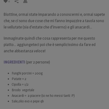
0
Biottine, ormai state imparando a conoscermi e, ormai sapete
che, se ci sono due cose che mi fanno impazzire a tavola sono
le vellutate (sia d’estate che d’inverno) e gli anacardi…
Immaginate quindi che cosa rappresenta per me questo
piatto… aggiungeteci poi che è semplicissimo da fare ed
anche abbastanza veloce!
INGREDIENTI
(per 2 persone)
Funghi porcini = 200g
Patate = 2
Cipolla = 1/2
Brodo vegetale
Anacardi = a piacere (io ne ho messi tanti :P)
Sale,olio evo e pepe qb