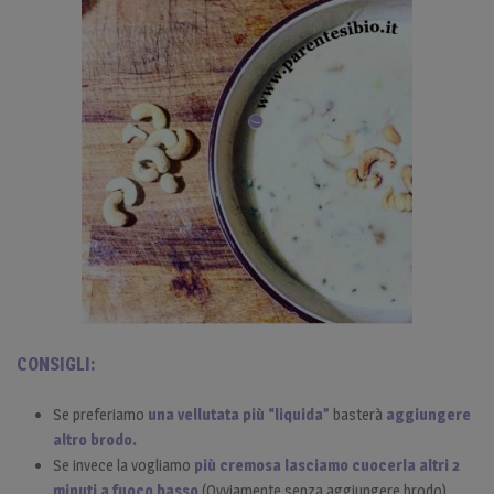
CONSIGLI:
Se preferiamo
una vellutata più “liquida”
basterà
aggiungere
altro brodo.
Se invece la vogliamo
più cremosa
lasciamo cuocerla altri 2
minuti a fuoco basso
.(Ovviamente senza aggiungere brodo).