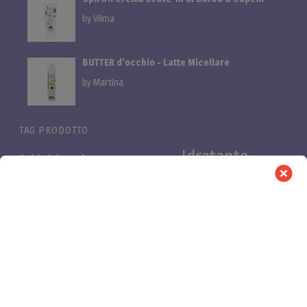
by Vilma
BUTTER d'occhio - Latte Micellare
by Martina
TAG PRODOTTO
Idratante
Acido ialuronico
Bifasica
Bava di lumaca
linea
linea cani
Linea proteica
Linea al miglio
LuminOSA
Pelli
Nutriente
Niacinamide e Azeloglicina
PB Pro
Pelli
asfittiche
Pelli impure
secche
Purificante
Retinolo
proteica
Vitamina C
Rinforzante
shampoo cani
0