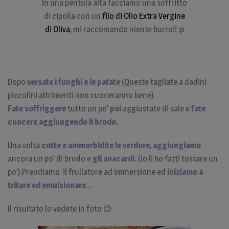
In una pentola alta facciamo una soffritto
di cipolla con un
filo di Olio Extra Vergine
di Oliva
, mi raccomando niente burro!! :p
Dopo
versate i funghi e le patate
(Queste tagliate a dadini
piccolini altrimenti non cuoceranno bene).
Fate soffriggere
tutto un po’
poi
aggiustate di sale e
fate
cuocere aggiungendo il brodo.
Una volta
cotte e ammorbidite le verdure
,
aggiungiamo
ancora un po’ di brodo e
gli anacardi.
(io li ho fatti tostare un
po’).Prendiamo il frullatore ad immersione ed
iniziamo a
tritare ed emulsionare
…
Il risultato lo vedete in foto 😉